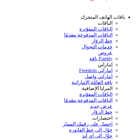
باقات الهاتف المتحرك
الباقات
الباقات المفوّترة
الباقات المدفوعة مقدمًا
خط الزوّار
خدمات التجوال
عروض
Family باقة
إماراتي
إماراتي Freedom
إماراتي واصل
باقة العائلة الإماراتية
المزايا الإضافية
الباقات المفوّترة
الباقات المدفوعة مقدمًا
عرض جديد
خط الزوّار
اختصارات
احصل على رقمك المميّز
حوّل إلى خط الفاتورة
حوِّل إلى إي آند