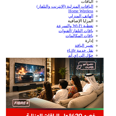
الباقات
الباقات المنزلية (الإنترنت والتلفاز)
Home Wireless
الهاتف المنزلي
المزايا الإضافية
تغطية Wi-Fi والسرعة
باقات التلفاز/القنوات
باقات المكالمات
إدارة
تغيير الباقة
نقل خدمة eLife
حوِّل إلى إي آند