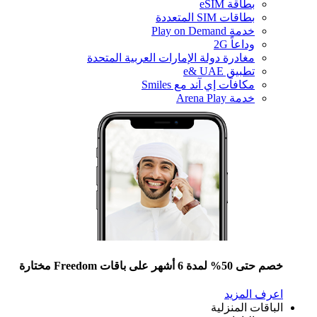
بطاقة eSIM
بطاقات SIM المتعددة
خدمة Play on Demand
وداعاً 2G
مغادرة دولة الإمارات العربية المتحدة
تطبيق e& UAE
مكافآت إي آند مع Smiles
خدمة Arena Play
خصم حتى 50% لمدة 6 أشهر على باقات Freedom مختارة
اعرف المزيد
الباقات المنزلية