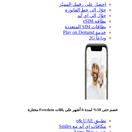
احصل على رقمك المميّز
حوّل إلى خط الفاتورة
حوِّل إلى إي آند
بطاقة eSIM
بطاقات SIM المتعددة
خدمة Play on Demand
وداعاً 2G
 لمدة 6 أشهر على باقات Freedom مختارة
تطبيق e& UAE
مكافآت إي آند مع Smiles
خدمة Arena Play