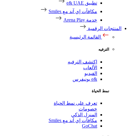
تطبيق e& UAE
مكافآت إي آند مع Smiles
خدمة Arena Play
منتجات الرقمية
القائمة الرئيسية
الترفيه
اكتشف الترفيه
الألعاب
الفيديو
&e يونيفرس
نمط الحياة
تعرف على نمط الحياة
خصومات
المنزل الذكي
مكافآت إي آند مع Smiles
GoChat