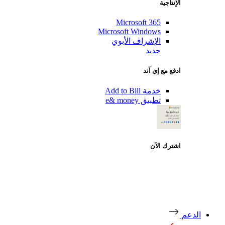
الإنتاجية
Microsoft 365
Microsoft Windows
الإشراف الأبوي
جديد
ادفع مع إي آند
خدمة Add to Bill
تطبيق e& money
اشترك الآن
دعم