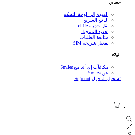
ابي
العودة إلى لوحة التحكم
الدفع السريع
نقل خدمة eLife
تجديد التسجيل
متابعة الطلبات
تفعيل شريحة SIM
لاء
مكافآت إي آند مع Smiles
عن Smiles
جيل الدخول
Sign out