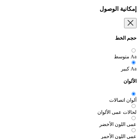
 الوصول
ط
سط
صالات
مى الألوان
ون الأخضر
ن الأحمر