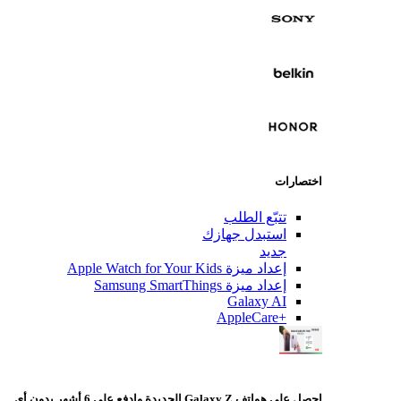
اختصارات
تتبّع الطلب
استبدل جهازك
جديد
إعداد ميزة Apple Watch for Your Kids
إعداد ميزة Samsung SmartThings
Galaxy AI
+AppleCare
احصل على هواتف Galaxy Z الجديدة وادفع على 6 أشهر بدون أي