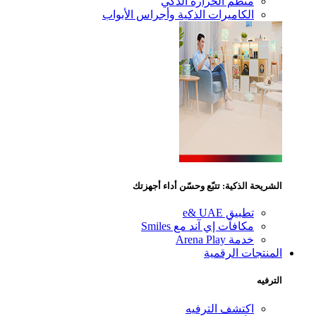
منظم الحرارة الذكي
الكاميرات الذكية وأجراس الأبواب
ريحة الذكية: تتبّع وحسّن أداء أجهزتك
تطبيق e& UAE
مكافآت إي آند مع Smiles
خدمة Arena Play
منتجات الرقمية
رفيه
اكتشف الترفيه