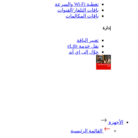
تغطية Wi-Fi والسرعة
باقات التلفاز/القنوات
باقات المكالمات
إدارة
تغيير الباقة
نقل خدمة eLife
حوِّل إلى إي آند
أجهزة
القائمة الرئيسية