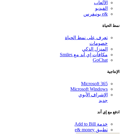
الألعاب
الفيديو
&e يونيفرس
 الحياة
تعرف على نمط الحياة
خصومات
المنزل الذكي
مكافآت إي آند مع Smiles
GoChat
نتاجية
Microsoft 365
Microsoft Windows
الإشراف الأبوي
جديد
ع مع إي آند
خدمة Add to Bill
تطبيق e& money