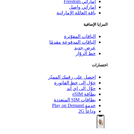
إماراتي Freedom
إماراتي واصل
باقة العائلة الإماراتية
المزايا الإضافية
الباقات المفوّترة
الباقات المدفوعة مقدمًا
عرض جديد
خط الزوّار
اختصارات
احصل على رقمك المميّز
حوّل إلى خط الفاتورة
حوِّل إلى إي آند
بطاقة eSIM
بطاقات SIM المتعددة
خدمة Play on Demand
وداعاً 2G