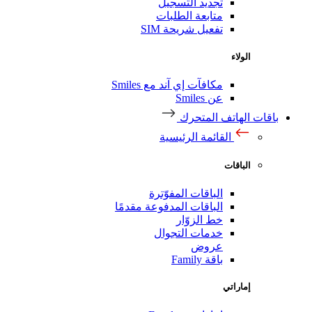
تجديد التسجيل
متابعة الطلبات
تفعيل شريحة SIM
الولاء
مكافآت إي آند مع Smiles
عن Smiles
قات الهاتف المتحرك
القائمة الرئيسية
الباقات
الباقات المفوّترة
الباقات المدفوعة مقدمًا
خط الزوّار
خدمات التجوال
عروض
باقة Family
إماراتي