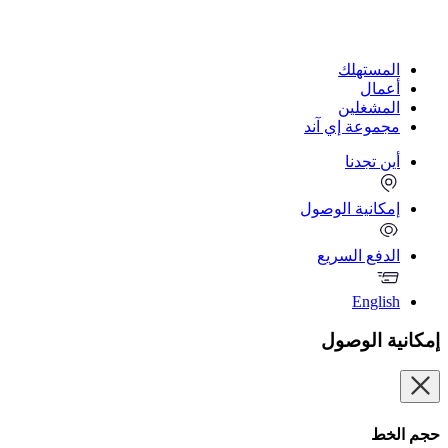
المستهلك
أعمال
المشغلين
مجموعة إي آند
أين تجدنا
إمكانية الوصول
الدفع السريع
English
إمكانية الوصول
حجم الخط