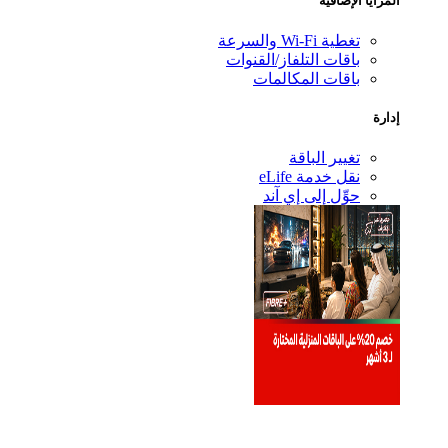
المزايا الإضافية
تغطية Wi-Fi والسرعة
باقات التلفاز/القنوات
باقات المكالمات
إدارة
تغيير الباقة
نقل خدمة eLife
حوِّل إلى إي آند