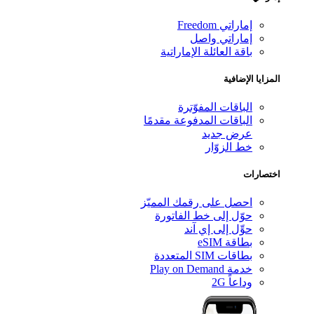
إماراتي Freedom
إماراتي واصل
باقة العائلة الإماراتية
المزايا الإضافية
الباقات المفوّترة
الباقات المدفوعة مقدمًا
عرض جديد
خط الزوّار
اختصارات
احصل على رقمك المميّز
حوّل إلى خط الفاتورة
حوِّل إلى إي آند
بطاقة eSIM
بطاقات SIM المتعددة
خدمة Play on Demand
وداعاً 2G