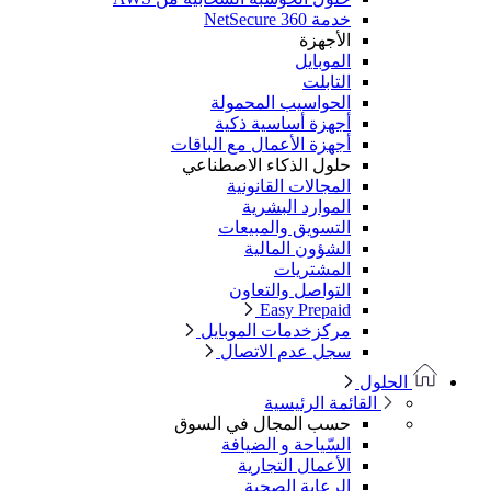
خدمة NetSecure 360
الأجهزة
الموبايل
التابلت
الحواسيب المحمولة
أجهزة أساسية ذكية
أجهزة الأعمال مع الباقات
حلول الذكاء الاصطناعي
المجالات القانونية
الموارد البشرية
التسويق والمبيعات
الشؤون المالية
المشتريات
التواصل والتعاون
Easy Prepaid
مركزخدمات الموبايل
سجل عدم الاتصال
الحلول
القائمة الرئيسية
حسب المجال في السوق
السّياحة و الضيافة
الأعمال التجارية
الرعاية الصحية