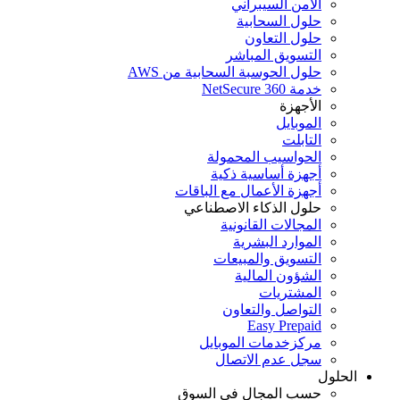
الأمن السيبراني
حلول السحابية
حلول التعاون
التسويق المباشر
حلول الحوسبة السحابية من AWS
خدمة NetSecure 360
الأجهزة
الموبايل
التابلت
الحواسيب المحمولة
أجهزة أساسية ذكية
أجهزة الأعمال مع الباقات
حلول الذكاء الاصطناعي
المجالات القانونية
الموارد البشرية
التسويق والمبيعات
الشؤون المالية
المشتريات
التواصل والتعاون
Easy Prepaid
مركزخدمات الموبايل
سجل عدم الاتصال
الحلول
حسب المجال في السوق