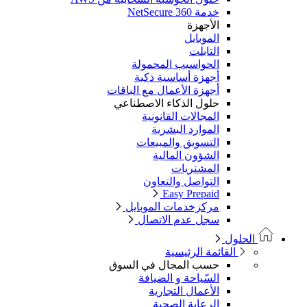
خدمة NetSecure 360
الأجهزة
الموبايل
التابلت
الحواسيب المحمولة
أجهزة أساسية ذكية
أجهزة الأعمال مع الباقات
حلول الذكاء الاصطناعي
المجالات القانونية
الموارد البشرية
التسويق والمبيعات
الشؤون المالية
المشتريات
التواصل والتعاون
Easy Prepaid
مركزخدمات الموبايل
سجل عدم الاتصال
الحلول
القائمة الرئيسية
حسب المجال في السوق
السّياحة و الضيافة
الأعمال التجارية
الرعاية الصحية