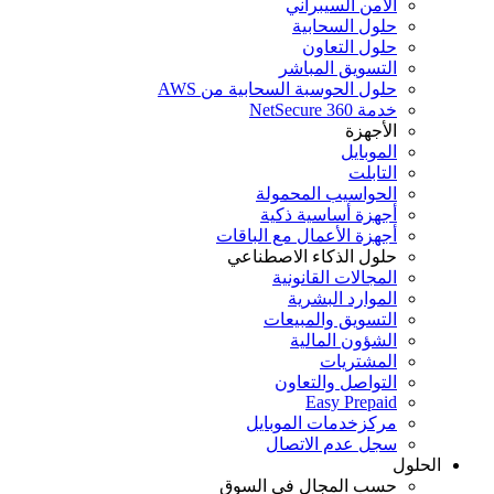
الأمن السيبراني
حلول السحابية
حلول التعاون
التسويق المباشر
حلول الحوسبة السحابية من AWS
خدمة NetSecure 360
الأجهزة
الموبايل
التابلت
الحواسيب المحمولة
أجهزة أساسية ذكية
أجهزة الأعمال مع الباقات
حلول الذكاء الاصطناعي
المجالات القانونية
الموارد البشرية
التسويق والمبيعات
الشؤون المالية
المشتريات
التواصل والتعاون
Easy Prepaid
مركزخدمات الموبايل
سجل عدم الاتصال
الحلول
حسب المجال في السوق