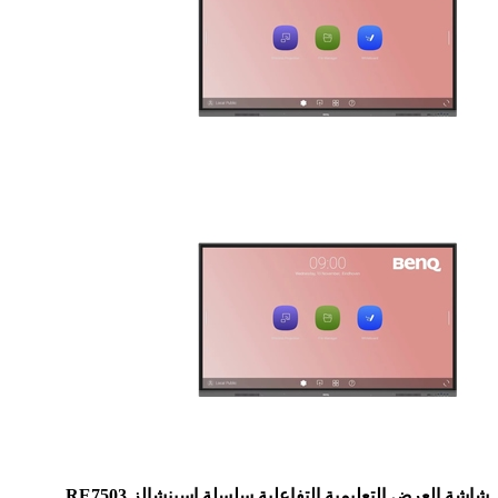
شاشة العرض التعليمية التفاعلية سلسلة اسينشالز RE7503