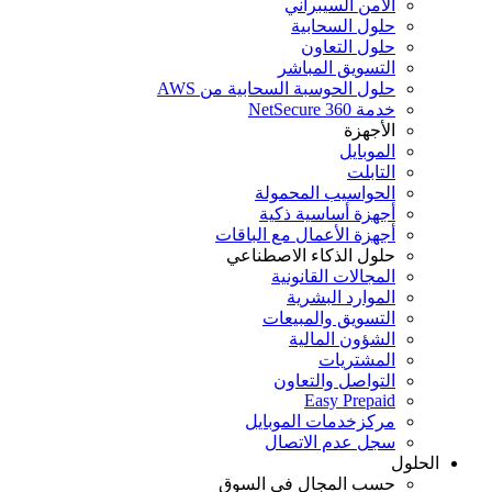
الأمن السيبراني
حلول السحابية
حلول التعاون
التسويق المباشر
حلول الحوسبة السحابية من AWS
خدمة NetSecure 360
الأجهزة
الموبايل
التابلت
الحواسيب المحمولة
أجهزة أساسية ذكية
أجهزة الأعمال مع الباقات
حلول الذكاء الاصطناعي
المجالات القانونية
الموارد البشرية
التسويق والمبيعات
الشؤون المالية
المشتريات
التواصل والتعاون
Easy Prepaid
مركزخدمات الموبايل
سجل عدم الاتصال
الحلول
حسب المجال في السوق