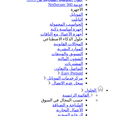
خدمة NetSecure 360
الأجهزة
الموبايل
التابلت
الحواسيب المحمولة
أجهزة أساسية ذكية
أجهزة الأعمال مع الباقات
حلول الذكاء الاصطناعي
المجالات القانونية
الموارد البشرية
التسويق والمبيعات
الشؤون المالية
المشتريات
التواصل والتعاون
Easy Prepaid
مركزخدمات الموبايل
سجل عدم الاتصال
الحلول
القائمة الرئيسية
حسب المجال في السوق
السّياحة و الضيافة
الأعمال التجارية
الرعاية الصحية