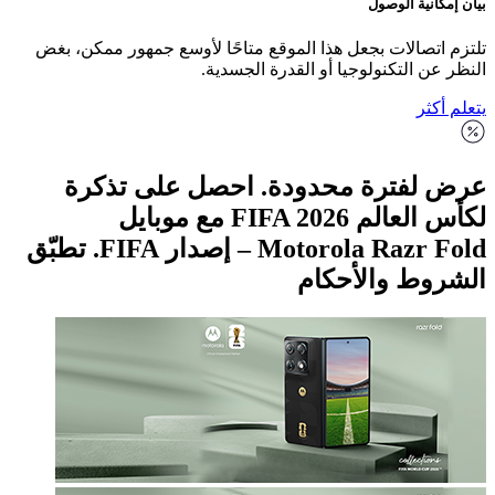
نية الوصول
تصالات بجعل هذا الموقع متاحًا لأوسع جمهور ممكن، بغض
ن التكنولوجيا أو القدرة الجسدية.
ثر
لفترة محدودة. احصل على تذكرة
لكأس العالم FIFA 2026 مع موبايل
Motorola Razr Fold – إصدار FIFA. تطبّق
ط والأحكام