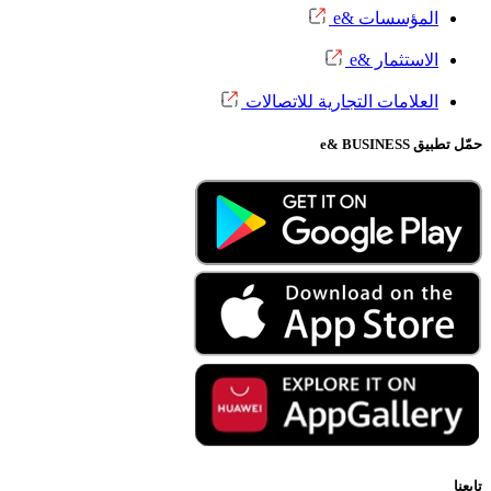
لمؤسسات &e
لاستثمار &e
لعلامات التجارية للاتصالات
e& BUS