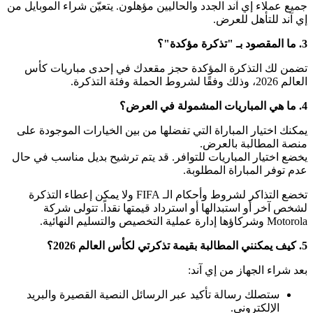
لاء إي آند الجدد والحاليين مؤهلون. يتعيّن شراء الموبايل من
للتأهل للعرض.
 التذكرة المؤكدة حجز مقعدك في إحدى مباريات كأس
ختيار المباراة التي تفضلها من بين الخيارات الموجودة على
مطالبة بالعرض.
تيار المباريات للتوافر. قد يتم ترشيح بديل مناسب في حال
ر المباراة المطلوبة.
تخضع التذاكر لشروط وأحكام الـ FIFA ولا يمكن إعطاء التذكرة
ر أو استبدالها أو استرداد قيمتها نقداً. تتولى شركة
م النهائية.
ء الجهاز من إي آند:
تصلك رسالة تأكيد عبر الرسائل النصية القصيرة والبريد
لإلكتروني.