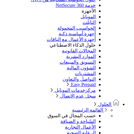
خدمة NetSecure 360
الأجهزة
الموبايل
التابلت
الحواسيب المحمولة
أجهزة أساسية ذكية
أجهزة الأعمال مع الباقات
حلول الذكاء الاصطناعي
المجالات القانونية
الموارد البشرية
التسويق والمبيعات
الشؤون المالية
المشتريات
التواصل والتعاون
Easy Prepaid
مركزخدمات الموبايل
سجل عدم الاتصال
الحلول
القائمة الرئيسية
حسب المجال في السوق
السّياحة و الضيافة
الأعمال التجارية
الرعاية الصحية