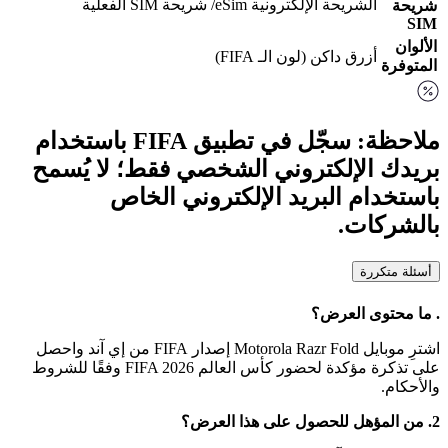
الشريحة الإلكترونية eSim/ شريحة SIM الفعلية
أزرق داكن (لون الـ FIFA)
ة
ملاحظة: سجّل في تطبيق FIFA باستخدام
 الإلكتروني الشخصي فقط؛ لا يُسمح
دام البريد الإلكتروني الخاص
كات.
تكررة
توى العرض؟
اشترِ موبايل Motorola Razr Fold إصدار FIFA من إي آند واحصل
على تذكرة مؤكدة لحضور كأس العالم FIFA 2026 وفقًا للشروط
.