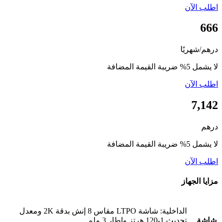
آن
ريًا
مضافة
آن
مضافة
آن
جهاز
الداخلية: شاشة LTPO مقاس 8 إنش بدقة 2K ومعدل
تحديث 1-120 هرتز وإطار 3 ملم