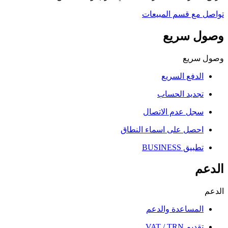
مع قسم المبيعات
 سريع
ريع
لدفع السريع
جديد الحساب
جل عدم الاتصال
حصل على اسماء النطاق
بيق BUSINESS
لمساعدة والدعم
يم VAT / TRN