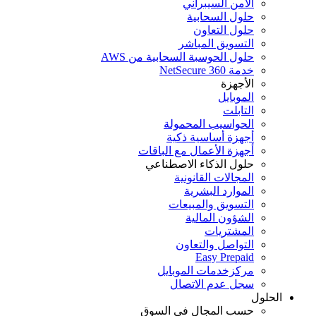
الأمن السيبراني
حلول السحابية
حلول التعاون
التسويق المباشر
حلول الحوسبة السحابية من AWS
خدمة NetSecure 360
الأجهزة
الموبايل
التابلت
الحواسيب المحمولة
أجهزة أساسية ذكية
أجهزة الأعمال مع الباقات
حلول الذكاء الاصطناعي
المجالات القانونية
الموارد البشرية
التسويق والمبيعات
الشؤون المالية
المشتريات
التواصل والتعاون
Easy Prepaid
مركزخدمات الموبايل
سجل عدم الاتصال
لحلول
حسب المجال في السوق