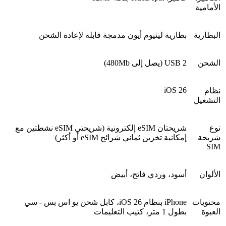
الأمامية
البطارية
بطارية ليثيوم أيون مدمجة قابلة لإعادة الشحن
الشحن
USB 2 (يصل إلى 480Mb)
iOS 26
نظام
التشغيل
نوع
شريحتان eSIM إلكترونية (شريحتي eSIM نشطتين مع
شريحة
إمكانية تخزين ثماني شرائح eSIM أو أكثر)
SIM
الألوان
أسود، وردي فاتح، أبيض
محتويات
iPhone بنظام iOS 26، كابل شحن يو اس بس - سي
العبوة
بطول 1 متر، كتيب التعليمات