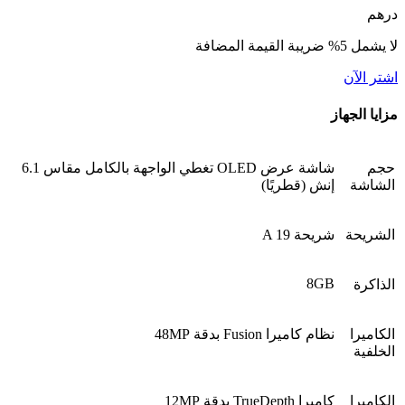
درهم
لا يشمل 5% ضريبة القيمة المضافة
اشتر الآن
مزايا الجهاز
حجم
شاشة عرض OLED تغطي الواجهة بالكامل مقاس 6.1
الشاشة
إنش (قطريًا)
الشريحة
شريحة A 19
8GB
الذاكرة
الكاميرا
نظام كاميرا Fusion بدقة 48MP
الخلفية
الكاميرا
كاميرا TrueDepth بدقة 12MP