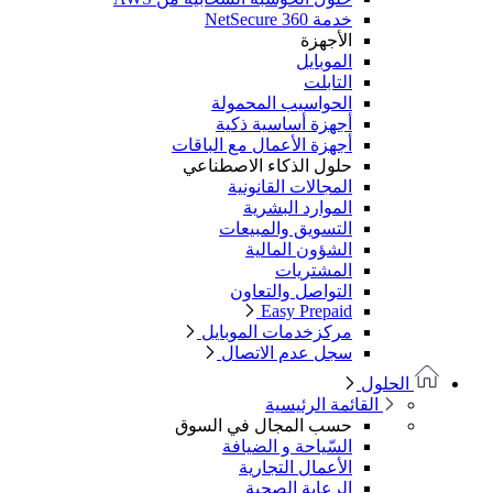
خدمة NetSecure 360
الأجهزة
الموبايل
التابلت
الحواسيب المحمولة
أجهزة أساسية ذكية
أجهزة الأعمال مع الباقات
حلول الذكاء الاصطناعي
المجالات القانونية
الموارد البشرية
التسويق والمبيعات
الشؤون المالية
المشتريات
التواصل والتعاون
Easy Prepaid
مركزخدمات الموبايل
سجل عدم الاتصال
الحلول
القائمة الرئيسية
حسب المجال في السوق
السّياحة و الضيافة
الأعمال التجارية
الرعاية الصحية