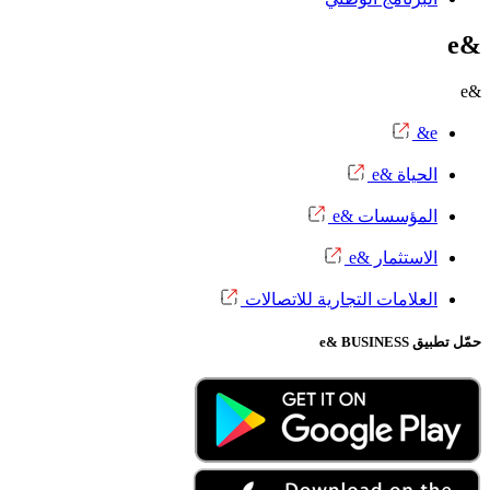
&e
&e
e&
الحياة &e
المؤسسات &e
الاستثمار &e
العلامات التجارية للاتصالات
حمّل تطبيق e& BUSINESS