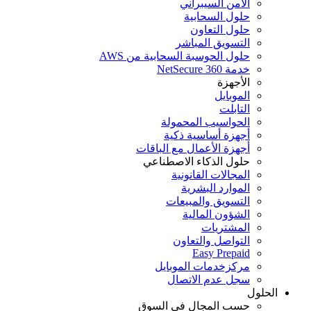
الأمن السيبراني
حلول السحابية
حلول التعاون
التسويق المباشر
حلول الحوسبة السحابية من AWS
خدمة NetSecure 360
الأجهزة
الموبايل
التابلت
الحواسيب المحمولة
أجهزة أساسية ذكية
أجهزة الأعمال مع الباقات
حلول الذكاء الاصطناعي
المجالات القانونية
الموارد البشرية
التسويق والمبيعات
الشؤون المالية
المشتريات
التواصل والتعاون
Easy Prepaid
مركزخدمات الموبايل
سجل عدم الاتصال
الحلول
حسب المجال في السوق