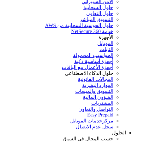
الأمن السيبراني
حلول السحابية
حلول التعاون
التسويق المباشر
حلول الحوسبة السحابية من AWS
خدمة NetSecure 360
الأجهزة
الموبايل
التابلت
الحواسيب المحمولة
أجهزة أساسية ذكية
أجهزة الأعمال مع الباقات
حلول الذكاء الاصطناعي
المجالات القانونية
الموارد البشرية
التسويق والمبيعات
الشؤون المالية
المشتريات
التواصل والتعاون
Easy Prepaid
مركزخدمات الموبايل
سجل عدم الاتصال
الحلول
حسب المجال في السوق