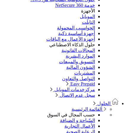
خدمة NetSecure 360
الأجهزة
الموبايل
التابلت
الحواسيب المحمولة
أجهزة أساسية ذكية
أجهزة الأعمال مع الباقات
حلول الذكاء الاصطناعي
المجالات القانونية
الموارد البشرية
التسويق والمبيعات
الشؤون المالية
المشتريات
التواصل والتعاون
Easy Prepaid
مركزخدمات الموبايل
سجل عدم الاتصال
الحلول
القائمة الرئيسية
حسب المجال في السوق
السّياحة و الضيافة
الأعمال التجارية
الرعاية الصحية