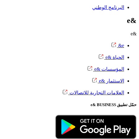
البرنامج الوطني
&e
&e
e&
الحياة &e
المؤسسات &e
الاستثمار &e
العلامات التجارية للاتصالات
حمّل تطبيق e& BUSINESS