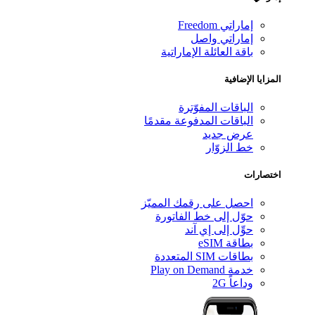
إماراتي Freedom
إماراتي واصل
باقة العائلة الإماراتية
المزايا الإضافية
الباقات المفوّترة
الباقات المدفوعة مقدمًا
عرض جديد
خط الزوّار
اختصارات
احصل على رقمك المميّز
حوّل إلى خط الفاتورة
حوِّل إلى إي آند
بطاقة eSIM
بطاقات SIM المتعددة
خدمة Play on Demand
وداعاً 2G