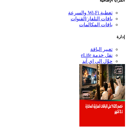
المزايا الإضافية
تغطية Wi-Fi والسرعة
باقات التلفاز/القنوات
باقات المكالمات
إدارة
تغيير الباقة
نقل خدمة eLife
حوِّل إلى إي آند