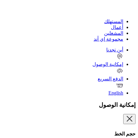
المستهلك
أعمال
المشغلين
مجموعة إي آند
أين تجدنا
إمكانية الوصول
الدفع السريع
English
إمكانية الوصول
حجم الخط