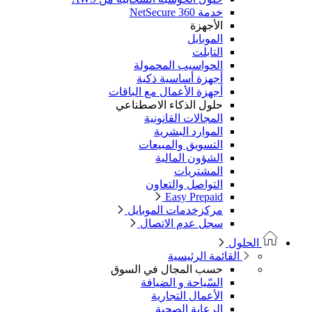
خدمة NetSecure 360
الأجهزة
الموبايل
التابلت
الحواسيب المحمولة
أجهزة أساسية ذكية
أجهزة الأعمال مع الباقات
حلول الذكاء الاصطناعي
المجالات القانونية
الموارد البشرية
التسويق والمبيعات
الشؤون المالية
المشتريات
التواصل والتعاون
Easy Prepaid
مركزخدمات الموبايل
سجل عدم الاتصال
الحلول
القائمة الرئيسية
حسب المجال في السوق
السّياحة و الضيافة
الأعمال التجارية
الرعاية الصحية