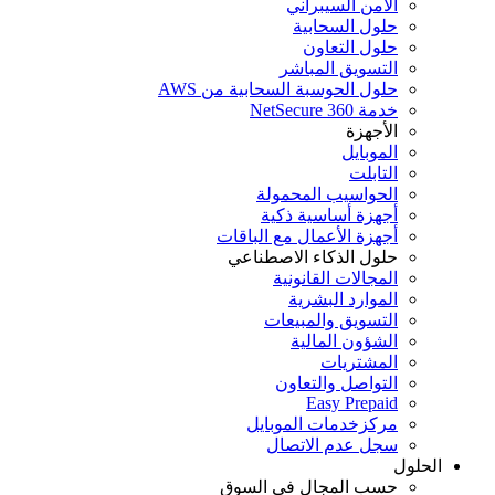
الأمن السيبراني
حلول السحابية
حلول التعاون
التسويق المباشر
حلول الحوسبة السحابية من AWS
خدمة NetSecure 360
الأجهزة
الموبايل
التابلت
الحواسيب المحمولة
أجهزة أساسية ذكية
أجهزة الأعمال مع الباقات
حلول الذكاء الاصطناعي
المجالات القانونية
الموارد البشرية
التسويق والمبيعات
الشؤون المالية
المشتريات
التواصل والتعاون
Easy Prepaid
مركزخدمات الموبايل
سجل عدم الاتصال
الحلول
حسب المجال في السوق