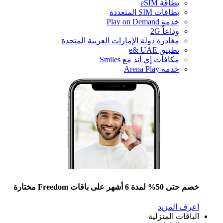
بطاقة eSIM
بطاقات SIM المتعددة
خدمة Play on Demand
وداعاً 2G
مغادرة دولة الإمارات العربية المتحدة
تطبيق e& UAE
مكافآت إي آند مع Smiles
خدمة Arena Play
خصم حتى 50% لمدة 6 أشهر على باقات Freedom مختارة
اعرف المزيد
الباقات المنزلية