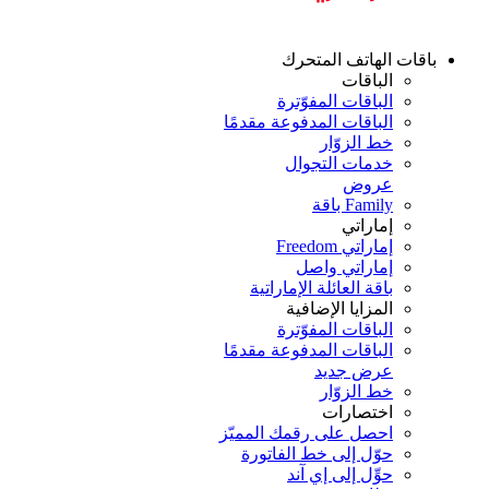
باقات الهاتف المتحرك
الباقات
الباقات المفوّترة
الباقات المدفوعة مقدمًا
خط الزوّار
خدمات التجوال
عروض
Family باقة
إماراتي
إماراتي Freedom
إماراتي واصل
باقة العائلة الإماراتية
المزايا الإضافية
الباقات المفوّترة
الباقات المدفوعة مقدمًا
عرض جديد
خط الزوّار
اختصارات
احصل على رقمك المميّز
حوّل إلى خط الفاتورة
حوِّل إلى إي آند