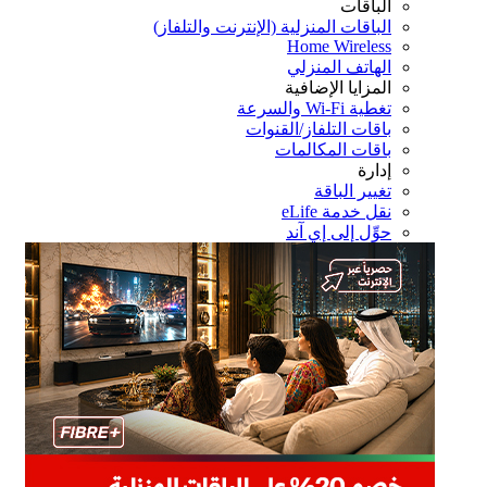
الباقات
الباقات المنزلية (الإنترنت والتلفاز)
Home Wireless
الهاتف المنزلي
المزايا الإضافية
تغطية Wi-Fi والسرعة
باقات التلفاز/القنوات
باقات المكالمات
إدارة
تغيير الباقة
نقل خدمة eLife
حوِّل إلى إي آند