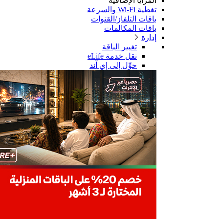
المزايا الإضافية
تغطية Wi-Fi والسرعة
باقات التلفاز/القنوات
باقات المكالمات
إدارة
تغيير الباقة
نقل خدمة eLife
حوِّل إلى إي آند