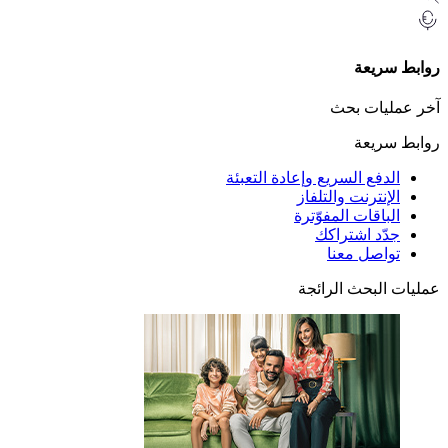
ريعة
يات بحث
ريعة
دفع السريع وإعادة التعبئة
إنترنت والتلفاز
باقات المفوّترة
ّد اشتراكك
اصل معنا
لبحث الرائجة