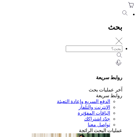
حث
ابط سريعة
ر عمليات بحث
ابط سريعة
الدفع السريع وإعادة التعبئة
الإنترنت والتلفاز
الباقات المفوّترة
جدّد اشتراكك
تواصل معنا
ليات البحث الرائجة