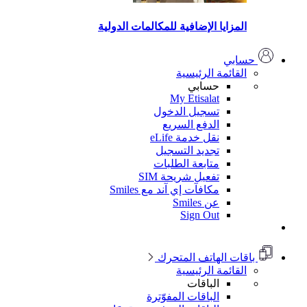
المزايا الإضافية للمكالمات الدولية
حسابي
القائمة الرئيسية
حسابي
My Etisalat
تسجيل الدخول
الدفع السريع
نقل خدمة eLife
تجديد التسجيل
متابعة الطلبات
تفعيل شريحة SIM
مكافآت إي آند مع Smiles
عن Smiles
Sign Out
باقات الهاتف المتحرك
القائمة الرئيسية
الباقات
الباقات المفوّترة