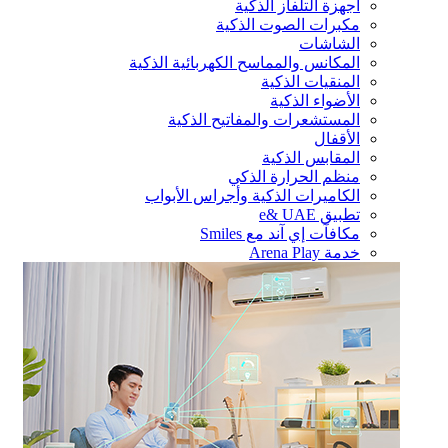
أجهزة التلفاز الذكية
مكبرات الصوت الذكية
الشاشات
المكانس والمماسح الكهربائية الذكية
المنقيات الذكية
الأضواء الذكية
المستشعرات والمفاتيح الذكية
الأقفال
المقابس الذكية
منظم الحرارة الذكي
الكاميرات الذكية وأجراس الأبواب
تطبيق e& UAE
مكافآت إي آند مع Smiles
خدمة Arena Play