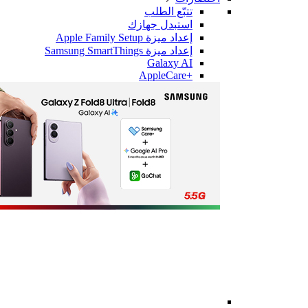
تتبّع الطلب
استبدل جهازك
إعداد ميزة Apple Family Setup
إعداد ميزة Samsung SmartThings
Galaxy AI
+AppleCare