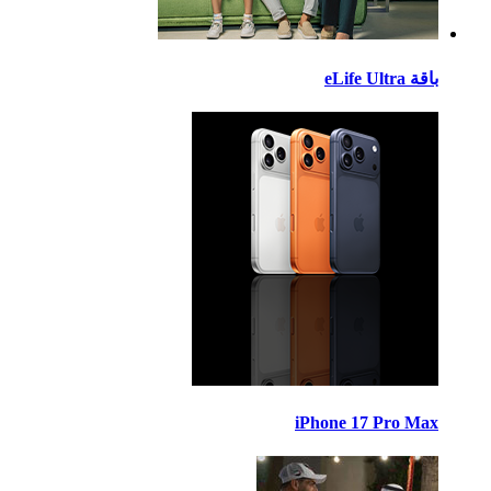
eLife Ult
iPhone 17 Pro M