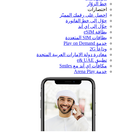
خط الزوّار
اختصارات
احصل على رقمك المميّز
حوّل إلى خط الفاتورة
حوِّل إلى إي آند
بطاقة eSIM
بطاقات SIM المتعددة
خدمة Play on Demand
وداعاً 2G
مغادرة دولة الإمارات العربية المتحدة
تطبيق e& UAE
مكافآت إي آند مع Smiles
خدمة Arena Play