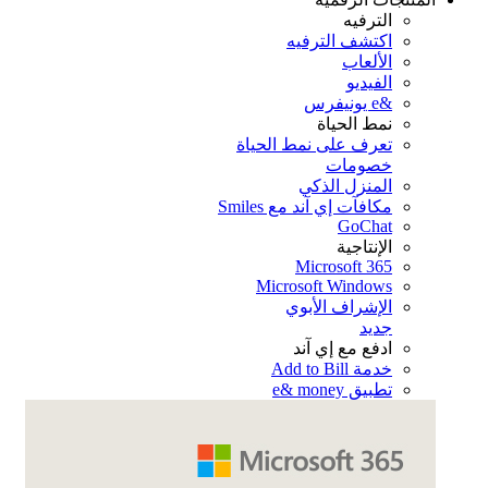
الترفيه
اكتشف الترفيه
الألعاب
الفيديو
&e يونيفرس
نمط الحياة
تعرف على نمط الحياة
خصومات
المنزل الذكي
مكافآت إي آند مع Smiles
GoChat
الإنتاجية
Microsoft 365
Microsoft Windows
الإشراف الأبوي
جديد
ادفع مع إي آند
خدمة Add to Bill
تطبيق e& money