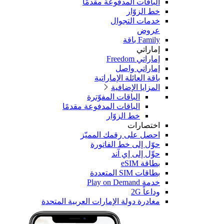
الباقات المدفوعة مقدمًا
خط الزوّار
خدمات التجوال
عروض
Family باقة
إماراتي
إماراتي Freedom
إماراتي واصل
باقة العائلة الإماراتية
المزايا الإضافية
الباقات المفوّترة
الباقات المدفوعة مقدمًا
خط الزوّار
اختصارات
احصل على رقمك المميّز
حوّل إلى خط الفاتورة
حوِّل إلى إي آند
بطاقة eSIM
بطاقات SIM المتعددة
خدمة Play on Demand
وداعاً 2G
مغادرة دولة الإمارات العربية المتحدة