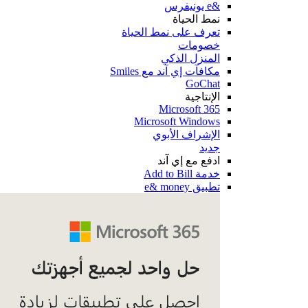
&e يونيفرس
نمط الحياة
تعرف على نمط الحياة
خصومات
المنزل الذكي
مكافآت إي آند مع Smiles
GoChat
الإنتاجية
Microsoft 365
Microsoft Windows
الإشراف الأبوي
جديد
ادفع مع إي آند
خدمة Add to Bill
تطبيق e& money