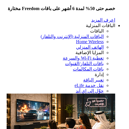
5% لمدة 6 أشهر على باقات Freedom مختارة
رف المزيد
باقات المنزلية
الباقات
الباقات المنزلية (الإنترنت والتلفاز)
Home Wireless
الهاتف المنزلي
المزايا الإضافية
تغطية Wi-Fi والسرعة
باقات التلفاز/القنوات
باقات المكالمات
إدارة
تغيير الباقة
نقل خدمة eLife
حوِّل إلى إي آند