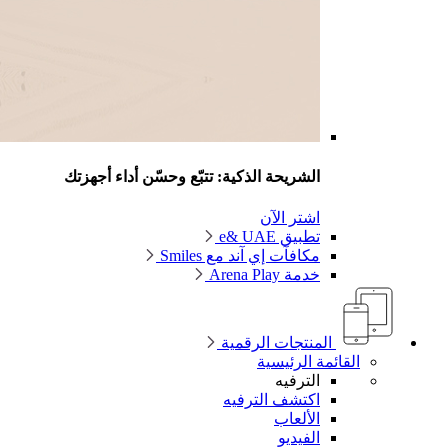
الشريحة الذكية: تتبّع وحسّن أداء أجهزتك
اشتر الآن
تطبيق e& UAE
مكافآت إي آند مع Smiles
خدمة Arena Play
المنتجات الرقمية
القائمة الرئيسية
الترفيه
اكتشف الترفيه
الألعاب
الفيديو