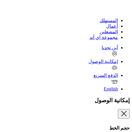
المستهلك
أعمال
المشغلين
مجموعة إي آند
أين تجدنا
إمكانية الوصول
الدفع السريع
English
إمكانية الوصول
حجم الخط