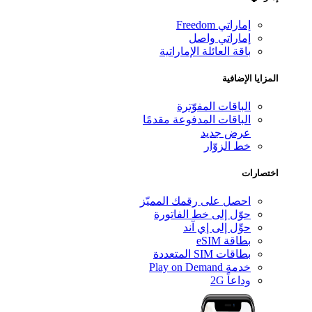
إماراتي Freedom
إماراتي واصل
باقة العائلة الإماراتية
المزايا الإضافية
الباقات المفوّترة
الباقات المدفوعة مقدمًا
عرض جديد
خط الزوّار
اختصارات
احصل على رقمك المميّز
حوّل إلى خط الفاتورة
حوِّل إلى إي آند
بطاقة eSIM
بطاقات SIM المتعددة
خدمة Play on Demand
وداعاً 2G