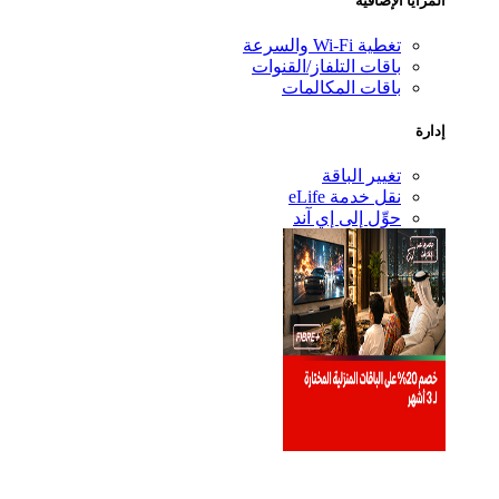
المزايا الإضافية
تغطية Wi-Fi والسرعة
باقات التلفاز/القنوات
باقات المكالمات
إدارة
تغيير الباقة
نقل خدمة eLife
حوِّل إلى إي آند