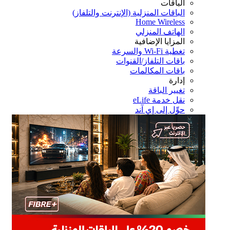
الباقات
الباقات المنزلية (الإنترنت والتلفاز)
Home Wireless
الهاتف المنزلي
المزايا الإضافية
تغطية Wi-Fi والسرعة
باقات التلفاز/القنوات
باقات المكالمات
إدارة
تغيير الباقة
نقل خدمة eLife
حوِّل إلى إي آند