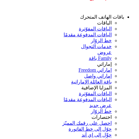
باقات الهاتف المتحرك
الباقات
الباقات المفوّترة
الباقات المدفوعة مقدمًا
خط الزوّار
خدمات التجوال
عروض
Family باقة
إماراتي
إماراتي Freedom
إماراتي واصل
باقة العائلة الإماراتية
المزايا الإضافية
الباقات المفوّترة
الباقات المدفوعة مقدمًا
عرض جديد
خط الزوّار
اختصارات
احصل على رقمك المميّز
حوّل إلى خط الفاتورة
حوِّل إلى إي آند