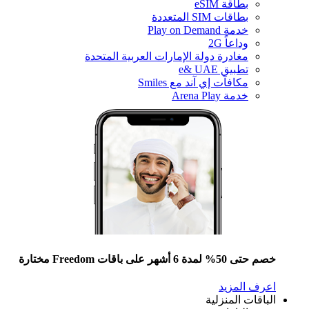
بطاقة eSIM
بطاقات SIM المتعددة
خدمة Play on Demand
وداعاً 2G
مغادرة دولة الإمارات العربية المتحدة
تطبيق e& UAE
مكافآت إي آند مع Smiles
خدمة Arena Play
خصم حتى 50% لمدة 6 أشهر على باقات Freedom مختارة
اعرف المزيد
الباقات المنزلية