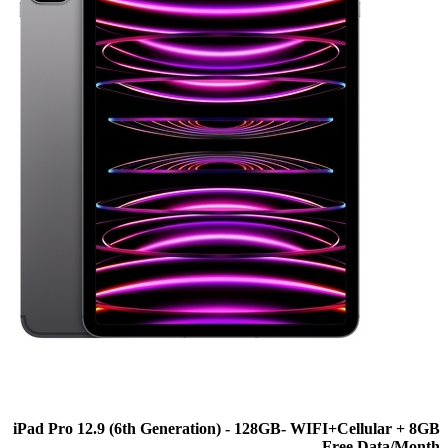
iPad Pro 12.9 (6th Generation) - 128GB- WIFI+Cellul
Free Dat