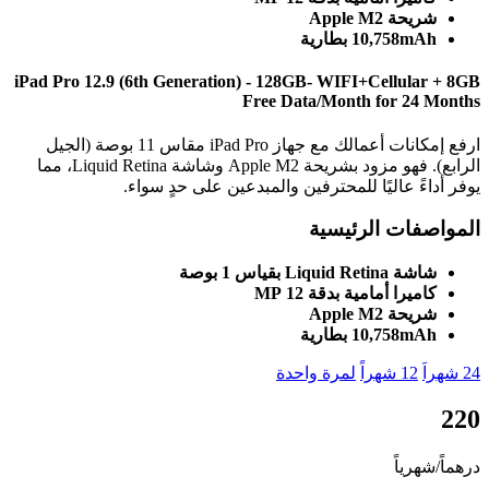
ة Apple M2
10,758 بطارية
iPad Pro 12.9 (6th Generation) - 128GB- WIFI+Cellul
Free Data/Month for 24
ارفع إمكانات أعمالك مع جهاز iPad Pro مقاس 11 بوصة (الجيل
الرابع). فهو مزود بشريحة Apple M2 وشاشة Liquid Retina، مما
ً عاليًا للمحترفين والمبدعين على حدٍ سواء.
فات الرئيسية
Liquid Re بقياس 1 بوصة
يرا أمامية بدقة 12 MP
ة Apple M2
10,758 بطارية
12 شهراً
لمرة واحدة
رياً