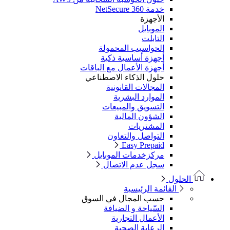
خدمة NetSecure 360
الأجهزة
الموبايل
التابلت
الحواسيب المحمولة
أجهزة أساسية ذكية
أجهزة الأعمال مع الباقات
حلول الذكاء الاصطناعي
المجالات القانونية
الموارد البشرية
التسويق والمبيعات
الشؤون المالية
المشتريات
التواصل والتعاون
Easy Prepaid
مركزخدمات الموبايل
سجل عدم الاتصال
الحلول
القائمة الرئيسية
حسب المجال في السوق
السّياحة و الضيافة
الأعمال التجارية
الرعاية الصحية