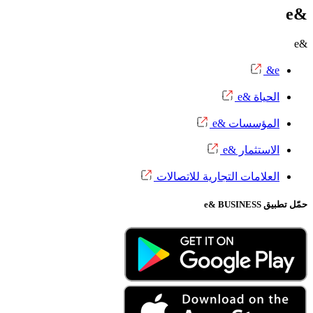
ياة &e
مؤسسات &e
استثمار &e
علامات التجارية للاتصالات
e& B