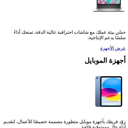
ة عملك مع شاشات احترافية عالية الدقة، تمنحك أداءً
عم الإنتاجية.
جهزة
الموبايل
قك بأجهزة موبايل متطورة مصممة خصيصًا للأعمال، لتقديم
 وموثوقية فائقة.