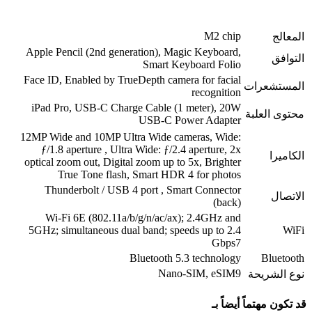
M2 chip
Apple Pencil (2nd generation), Magic Keyboard,
Smart Keyboard Folio
Face ID, Enabled by TrueDepth camera for facial
عرات
recognition
iPad Pro, USB-C Charge Cable (1 meter), 20W
لعلبة
USB-C Power Adapter
12MP Wide and 10MP Ultra Wide cameras, Wide:
ƒ/1.8 aperture , Ultra Wide: ƒ/2.4 aperture, 2x
optical zoom out, Digital zoom up to 5x, Brighter
True Tone flash, Smart HDR 4 for photos
Thunderbolt / USB 4 port , Smart Connector
(back)
Wi‑Fi 6E (802.11a/b/g/n/​​ac/ax); 2.4GHz and
5GHz; simultaneous dual band; speeds up to 2.4
Gbps7
Bluetooth 5.3 technology
B
Nano-SIM, eSIM9
ريحة
هتماً أيضاً بـ