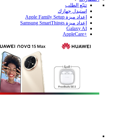
تتبّع الطلب
استبدل جهازك
إعداد ميزة Apple Family Setup
إعداد ميزة Samsung SmartThings
Galaxy AI
+AppleCare