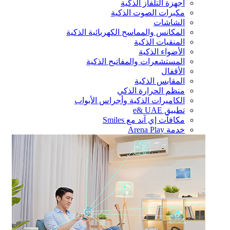
أجهزة التلفاز الذكية
مكبرات الصوت الذكية
الشاشات
المكانس والمماسح الكهربائية الذكية
المنقيات الذكية
الأضواء الذكية
المستشعرات والمفاتيح الذكية
الأقفال
المقابس الذكية
منظم الحرارة الذكي
الكاميرات الذكية وأجراس الأبواب
تطبيق e& UAE
مكافآت إي آند مع Smiles
خدمة Arena Play