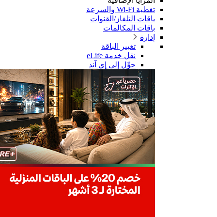
المزايا الإضافية
تغطية Wi-Fi والسرعة
باقات التلفاز/القنوات
باقات المكالمات
إدارة
تغيير الباقة
نقل خدمة eLife
حوِّل إلى إي آند