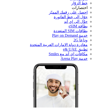
خط الزوّار
اختصارات
احصل على رقمك المميّز
حوّل إلى خط الفاتورة
حوِّل إلى إي آند
بطاقة eSIM
بطاقات SIM المتعددة
خدمة Play on Demand
وداعاً 2G
مغادرة دولة الإمارات العربية المتحدة
تطبيق e& UAE
مكافآت إي آند مع Smiles
خدمة Arena Play