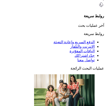
ريعة
يات بحث
ريعة
دفع السريع وإعادة التعبئة
إنترنت والتلفاز
باقات المفوّترة
ّد اشتراكك
اصل معنا
لبحث الرائجة