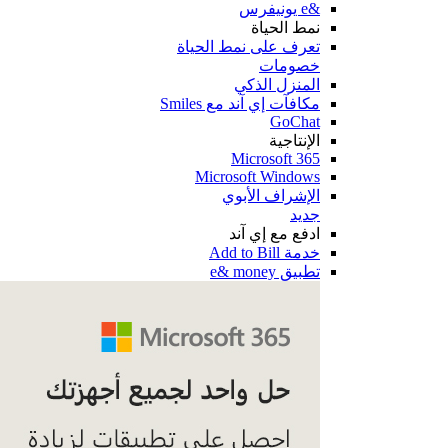
&e يونيفرس
نمط الحياة
تعرف على نمط الحياة
خصومات
المنزل الذكي
مكافآت إي آند مع Smiles
GoChat
الإنتاجية
Microsoft 365
Microsoft Windows
الإشراف الأبوي
جديد
ادفع مع إي آند
خدمة Add to Bill
تطبيق e& money