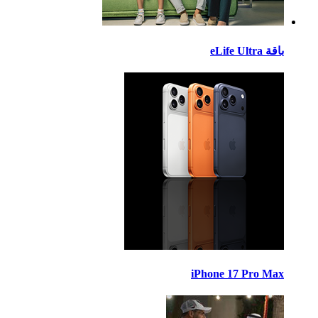
eLife Ult
iPhone 17 Pro M