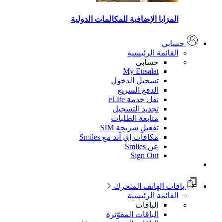
المزايا الإضافية للمكالمات الدولية
حسابي
القائمة الرئيسية
حسابي
My Etisalat
تسجيل الدخول
الدفع السريع
نقل خدمة eLife
تجديد التسجيل
متابعة الطلبات
تفعيل شريحة SIM
مكافآت إي آند مع Smiles
عن Smiles
Sign Out
باقات الهاتف المتحرك
القائمة الرئيسية
الباقات
الباقات المفوّترة