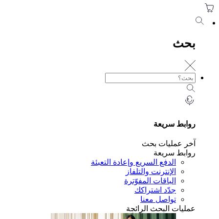
حث
ابط سريعة
ر عمليات بحث
ابط سريعة
الدفع السريع وإعادة التعبئة
الإنترنت والتلفاز
الباقات المفوّترة
جدّد اشتراكك
تواصل معنا
ليات البحث الرائجة