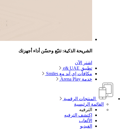
الشريحة الذكية: تتبّع وحسّن أداء أجهزتك
اشتر الآن
تطبيق e& UAE
مكافآت إي آند مع Smiles
خدمة Arena Play
المنتجات الرقمية
القائمة الرئيسية
الترفيه
اكتشف الترفيه
الألعاب
الفيديو