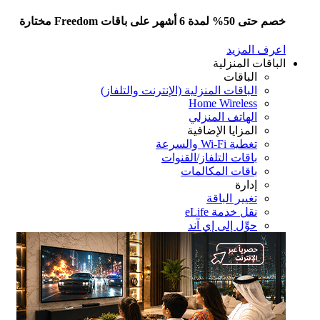
5% لمدة 6 أشهر على باقات Freedom مختارة
رف المزيد
باقات المنزلية
الباقات
الباقات المنزلية (الإنترنت والتلفاز)
Home Wireless
الهاتف المنزلي
المزايا الإضافية
تغطية Wi-Fi والسرعة
باقات التلفاز/القنوات
باقات المكالمات
إدارة
تغيير الباقة
نقل خدمة eLife
حوِّل إلى إي آند