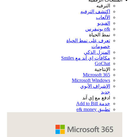
الترفيه
اكتشف الترفيه
الألعاب
الفيديو
&e يونيفرس
نمط الحياة
تعرف على نمط الحياة
خصومات
المنزل الذكي
مكافآت إي آند مع Smiles
GoChat
الإنتاجية
Microsoft 365
Microsoft Windows
الإشراف الأبوي
جديد
ادفع مع إي آند
خدمة Add to Bill
تطبيق e& money