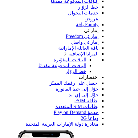
الباقات المدفوعة مقدمًا
خط الزوّار
خدمات التجوال
عروض
Family باقة
إماراتي
إماراتي Freedom
إماراتي واصل
باقة العائلة الإماراتية
المزايا الإضافية
الباقات المفوّترة
الباقات المدفوعة مقدمًا
خط الزوّار
اختصارات
احصل على رقمك المميّز
حوّل إلى خط الفاتورة
حوِّل إلى إي آند
بطاقة eSIM
بطاقات SIM المتعددة
خدمة Play on Demand
وداعاً 2G
مغادرة دولة الإمارات العربية المتحدة