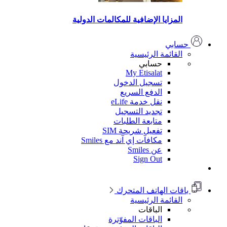
المزايا الإضافية للمكالمات الدولية
حسابي
القائمة الرئيسية
حسابي
My Etisalat
تسجيل الدخول
الدفع السريع
نقل خدمة eLife
تجديد التسجيل
متابعة الطلبات
تفعيل شريحة SIM
مكافآت إي آند مع Smiles
عن Smiles
Sign Out
باقات الهاتف المتحرك
القائمة الرئيسية
الباقات
الباقات المفوّترة