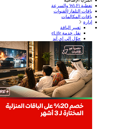
المزايا الإضافية
تغطية Wi-Fi والسرعة
باقات التلفاز/القنوات
باقات المكالمات
إدارة
تغيير الباقة
نقل خدمة eLife
حوِّل إلى إي آند