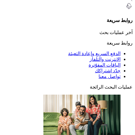
ريعة
يات بحث
ريعة
دفع السريع وإعادة التعبئة
إنترنت والتلفاز
باقات المفوّترة
ّد اشتراكك
اصل معنا
لبحث الرائجة