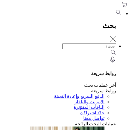
حث
ابط سريعة
ر عمليات بحث
ابط سريعة
الدفع السريع وإعادة التعبئة
الإنترنت والتلفاز
الباقات المفوّترة
جدّد اشتراكك
تواصل معنا
ليات البحث الرائجة