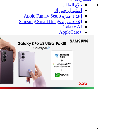
تتبّع الطلب
استبدل جهازك
إعداد ميزة Apple Family Setup
إعداد ميزة Samsung SmartThings
Galaxy AI
+AppleCare