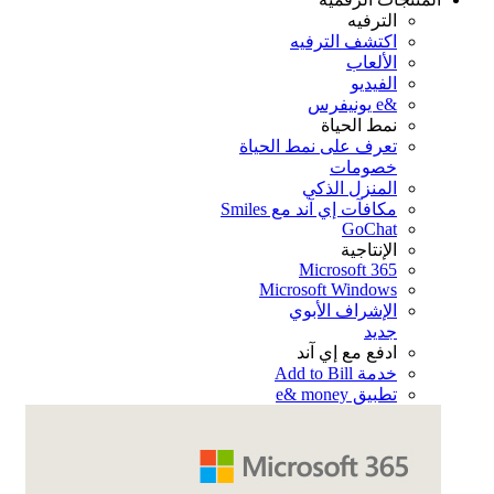
الترفيه
اكتشف الترفيه
الألعاب
الفيديو
&e يونيفرس
نمط الحياة
تعرف على نمط الحياة
خصومات
المنزل الذكي
مكافآت إي آند مع Smiles
GoChat
الإنتاجية
Microsoft 365
Microsoft Windows
الإشراف الأبوي
جديد
ادفع مع إي آند
خدمة Add to Bill
تطبيق e& money