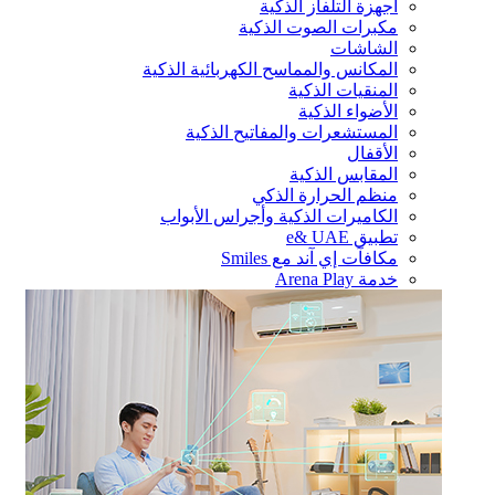
أجهزة التلفاز الذكية
مكبرات الصوت الذكية
الشاشات
المكانس والمماسح الكهربائية الذكية
المنقيات الذكية
الأضواء الذكية
المستشعرات والمفاتيح الذكية
الأقفال
المقابس الذكية
منظم الحرارة الذكي
الكاميرات الذكية وأجراس الأبواب
تطبيق e& UAE
مكافآت إي آند مع Smiles
خدمة Arena Play