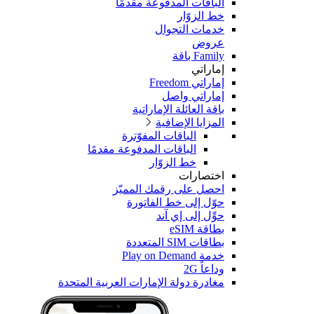
الباقات المدفوعة مقدمًا
خط الزوّار
خدمات التجوال
عروض
Family باقة
إماراتي
إماراتي Freedom
إماراتي واصل
باقة العائلة الإماراتية
المزايا الإضافية
الباقات المفوّترة
الباقات المدفوعة مقدمًا
خط الزوّار
اختصارات
احصل على رقمك المميّز
حوّل إلى خط الفاتورة
حوِّل إلى إي آند
بطاقة eSIM
بطاقات SIM المتعددة
خدمة Play on Demand
وداعاً 2G
مغادرة دولة الإمارات العربية المتحدة