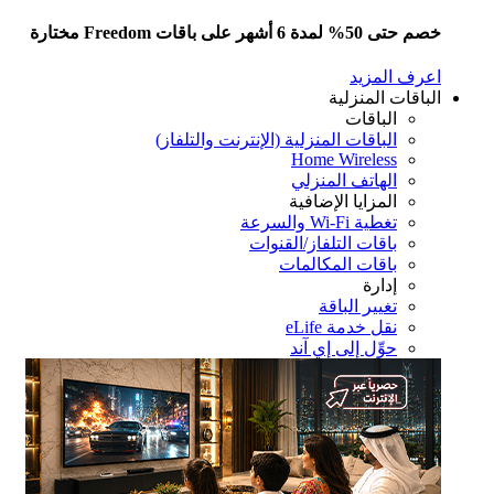
5% لمدة 6 أشهر على باقات Freedom مختارة
رف المزيد
باقات المنزلية
الباقات
الباقات المنزلية (الإنترنت والتلفاز)
Home Wireless
الهاتف المنزلي
المزايا الإضافية
تغطية Wi-Fi والسرعة
باقات التلفاز/القنوات
باقات المكالمات
إدارة
تغيير الباقة
نقل خدمة eLife
حوِّل إلى إي آند