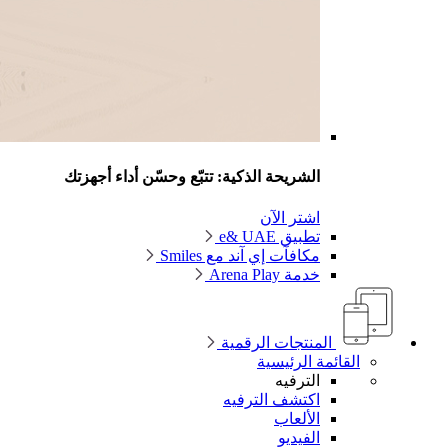
الشريحة الذكية: تتبّع وحسّن أداء أجهزتك
اشتر الآن
تطبيق e& UAE
مكافآت إي آند مع Smiles
خدمة Arena Play
المنتجات الرقمية
القائمة الرئيسية
الترفيه
اكتشف الترفيه
الألعاب
الفيديو