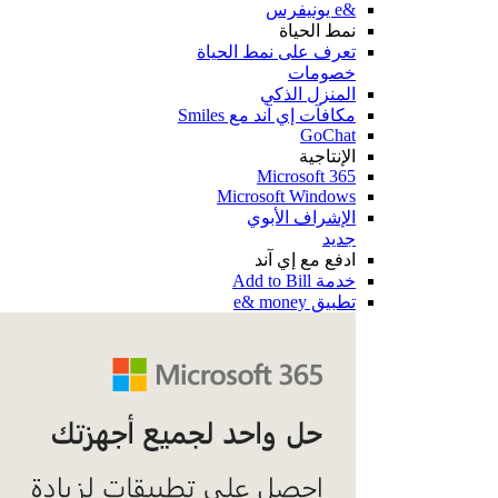
&e يونيفرس
نمط الحياة
تعرف على نمط الحياة
خصومات
المنزل الذكي
مكافآت إي آند مع Smiles
GoChat
الإنتاجية
Microsoft 365
Microsoft Windows
الإشراف الأبوي
جديد
ادفع مع إي آند
خدمة Add to Bill
تطبيق e& money