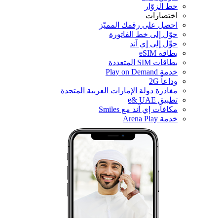
خط الزوّار
اختصارات
احصل على رقمك المميّز
حوّل إلى خط الفاتورة
حوِّل إلى إي آند
بطاقة eSIM
بطاقات SIM المتعددة
خدمة Play on Demand
وداعاً 2G
مغادرة دولة الإمارات العربية المتحدة
تطبيق e& UAE
مكافآت إي آند مع Smiles
خدمة Arena Play