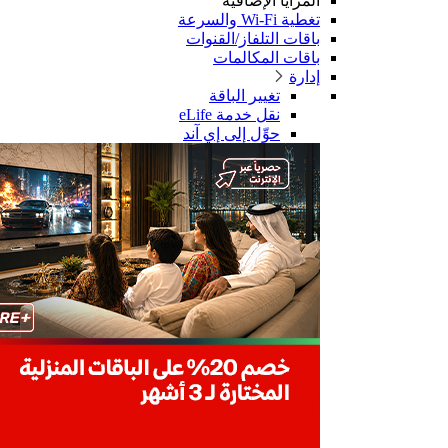
المزايا الإضافية
تغطية Wi-Fi والسرعة
باقات التلفاز/القنوات
باقات المكالمات
إدارة
تغيير الباقة
نقل خدمة eLife
حوِّل إلى إي آند