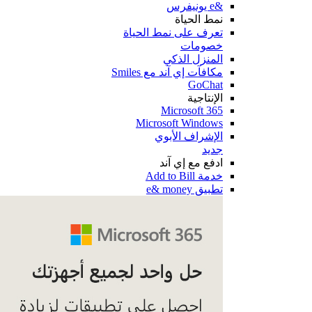
&e يونيفرس
نمط الحياة
تعرف على نمط الحياة
خصومات
المنزل الذكي
مكافآت إي آند مع Smiles
GoChat
الإنتاجية
Microsoft 365
Microsoft Windows
الإشراف الأبوي
جديد
ادفع مع إي آند
خدمة Add to Bill
تطبيق e& money