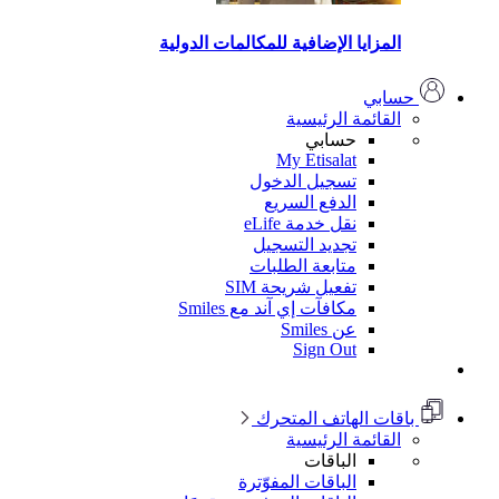
المزايا الإضافية للمكالمات الدولية
حسابي
القائمة الرئيسية
حسابي
My Etisalat
تسجيل الدخول
الدفع السريع
نقل خدمة eLife
تجديد التسجيل
متابعة الطلبات
تفعيل شريحة SIM
مكافآت إي آند مع Smiles
عن Smiles
Sign Out
باقات الهاتف المتحرك
القائمة الرئيسية
الباقات
الباقات المفوّترة