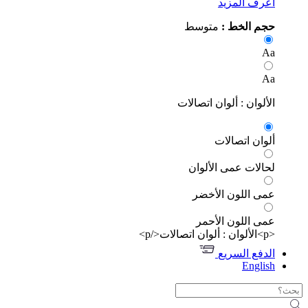
رف المزيد
م الخط :
متوسط
A
A
ألوان : ألوان اتصالات
وان اتصالات
الات عمى الألوان
ى اللون الأخضر
ى اللون الأحمر
دفع السريع
Engli