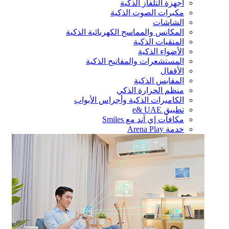
أجهزة التلفاز الذكية
مكبرات الصوت الذكية
الشاشات
المكانس والمماسح الكهربائية الذكية
المنقيات الذكية
الأضواء الذكية
المستشعرات والمفاتيح الذكية
الأقفال
المقابس الذكية
منظم الحرارة الذكي
الكاميرات الذكية وأجراس الأبواب
تطبيق e& UAE
مكافآت إي آند مع Smiles
خدمة Arena Play