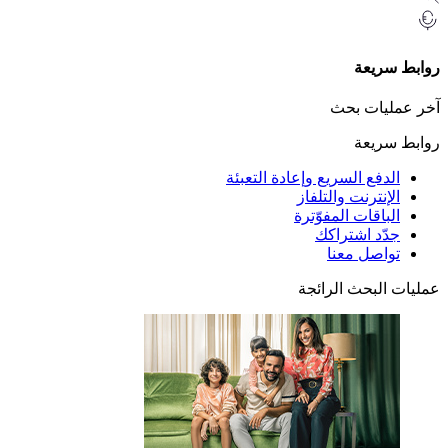
ريعة
يات بحث
ريعة
دفع السريع وإعادة التعبئة
إنترنت والتلفاز
باقات المفوّترة
ّد اشتراكك
اصل معنا
البحث الرائجة