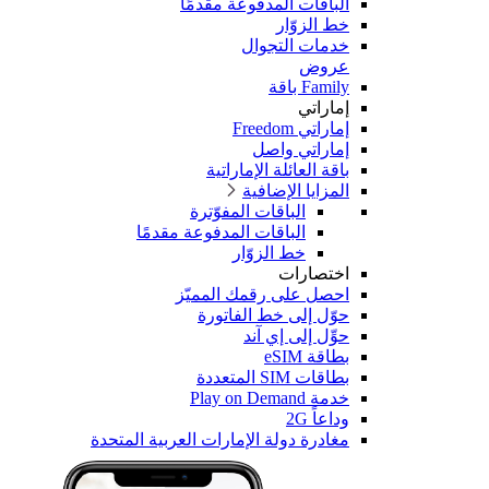
الباقات المدفوعة مقدمًا
خط الزوّار
خدمات التجوال
عروض
Family باقة
إماراتي
إماراتي Freedom
إماراتي واصل
باقة العائلة الإماراتية
المزايا الإضافية
الباقات المفوّترة
الباقات المدفوعة مقدمًا
خط الزوّار
اختصارات
احصل على رقمك المميّز
حوّل إلى خط الفاتورة
حوِّل إلى إي آند
بطاقة eSIM
بطاقات SIM المتعددة
خدمة Play on Demand
وداعاً 2G
مغادرة دولة الإمارات العربية المتحدة