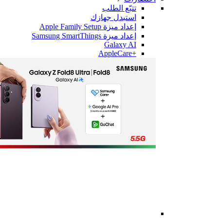
تتبّع الطلب
استبدل جهازك
إعداد ميزة Apple Family Setup
إعداد ميزة Samsung SmartThings
Galaxy AI
+AppleCare