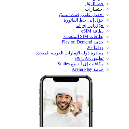
خط الزوّار
اختصارات
احصل على رقمك المميّز
حوّل إلى خط الفاتورة
حوِّل إلى إي آند
بطاقة eSIM
بطاقات SIM المتعددة
خدمة Play on Demand
وداعاً 2G
مغادرة دولة الإمارات العربية المتحدة
تطبيق e& UAE
مكافآت إي آند مع Smiles
خدمة Arena Play