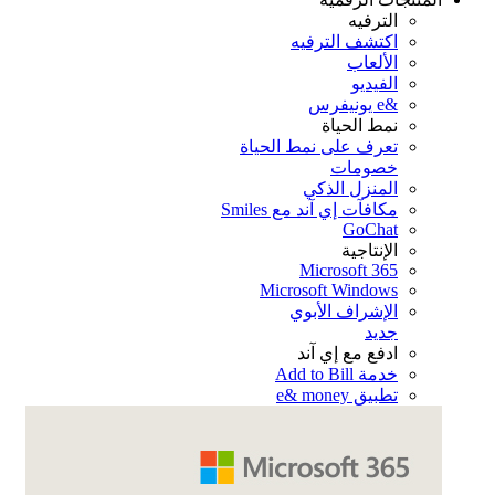
الترفيه
اكتشف الترفيه
الألعاب
الفيديو
&e يونيفرس
نمط الحياة
تعرف على نمط الحياة
خصومات
المنزل الذكي
مكافآت إي آند مع Smiles
GoChat
الإنتاجية
Microsoft 365
Microsoft Windows
الإشراف الأبوي
جديد
ادفع مع إي آند
خدمة Add to Bill
تطبيق e& money