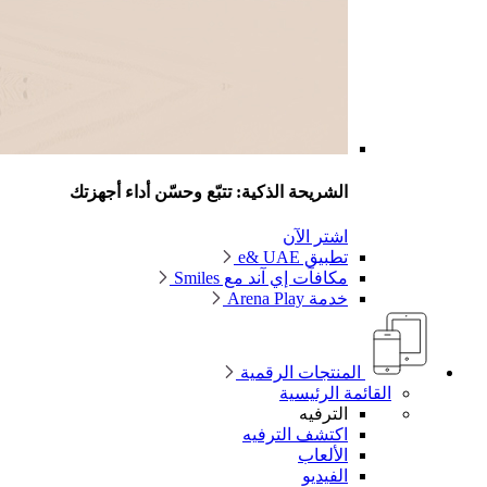
الشريحة الذكية: تتبّع وحسّن أداء أجهزتك
اشتر الآن
تطبيق e& UAE
مكافآت إي آند مع Smiles
خدمة Arena Play
المنتجات الرقمية
القائمة الرئيسية
الترفيه
اكتشف الترفيه
الألعاب
الفيديو