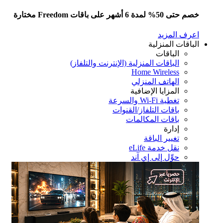
 50% لمدة 6 أشهر على باقات Freedom مختارة
رف المزيد
باقات المنزلية
الباقات
الباقات المنزلية (الإنترنت والتلفاز)
Home Wireless
الهاتف المنزلي
المزايا الإضافية
تغطية Wi-Fi والسرعة
باقات التلفاز/القنوات
باقات المكالمات
إدارة
تغيير الباقة
نقل خدمة eLife
حوِّل إلى إي آند