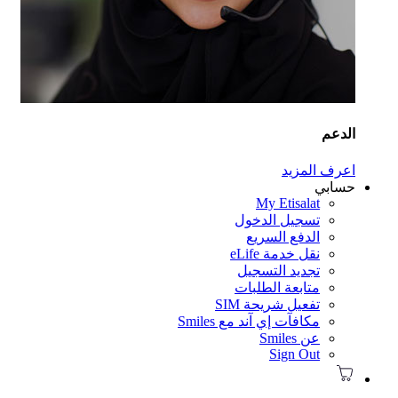
دعم
رف المزيد
سابي
My Etisalat
تسجيل الدخول
الدفع السريع
نقل خدمة eLife
تجديد التسجيل
متابعة الطلبات
تفعيل شريحة SIM
مكافآت إي آند مع Smiles
عن Smiles
Sign Out