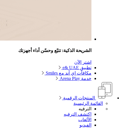
الشريحة الذكية: تتبّع وحسّن أداء أجهزتك
اشتر الآن
تطبيق e& UAE
مكافآت إي آند مع Smiles
خدمة Arena Play
المنتجات الرقمية
القائمة الرئيسية
الترفيه
اكتشف الترفيه
الألعاب
الفيديو