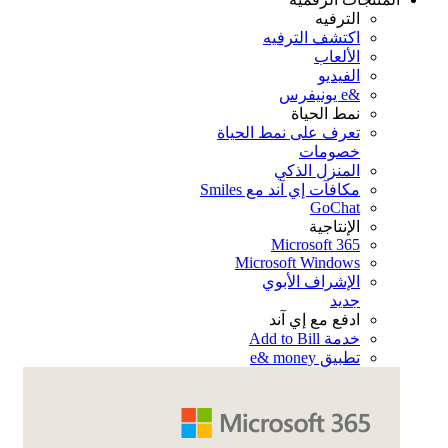
الترفيه
اكتشف الترفيه
الألعاب
الفيديو
&e يونيفرس
نمط الحياة
تعرف على نمط الحياة
خصومات
المنزل الذكي
مكافآت إي آند مع Smiles
GoChat
الإنتاجية
Microsoft 365
Microsoft Windows
الإشراف الأبوي
جديد
ادفع مع إي آند
خدمة Add to Bill
تطبيق e& money