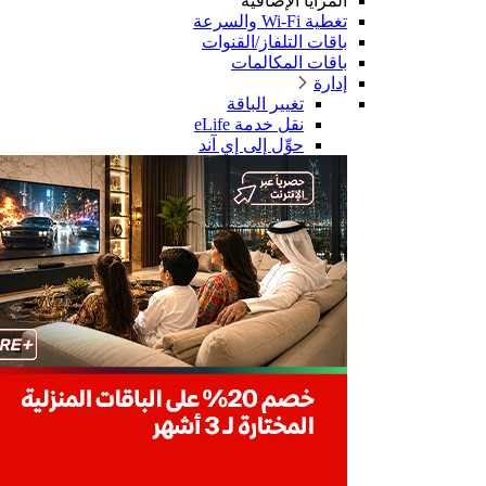
المزايا الإضافية
تغطية Wi-Fi والسرعة
باقات التلفاز/القنوات
باقات المكالمات
إدارة
تغيير الباقة
نقل خدمة eLife
حوِّل إلى إي آند