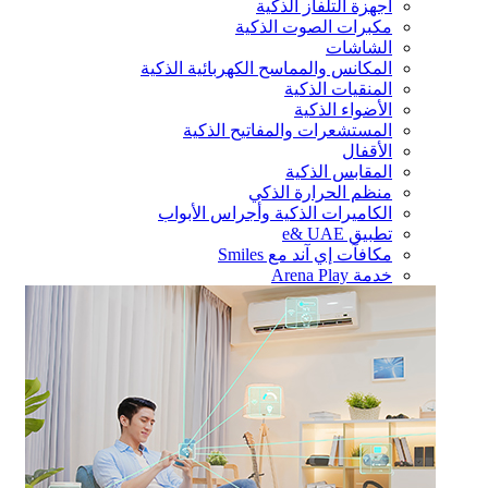
أجهزة التلفاز الذكية
مكبرات الصوت الذكية
الشاشات
المكانس والمماسح الكهربائية الذكية
المنقيات الذكية
الأضواء الذكية
المستشعرات والمفاتيح الذكية
الأقفال
المقابس الذكية
منظم الحرارة الذكي
الكاميرات الذكية وأجراس الأبواب
تطبيق e& UAE
مكافآت إي آند مع Smiles
خدمة Arena Play