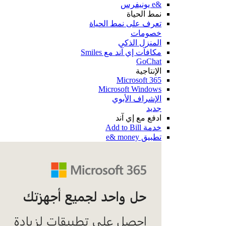
&e يونيفرس
نمط الحياة
تعرف على نمط الحياة
خصومات
المنزل الذكي
مكافآت إي آند مع Smiles
GoChat
الإنتاجية
Microsoft 365
Microsoft Windows
الإشراف الأبوي
جديد
ادفع مع إي آند
خدمة Add to Bill
تطبيق e& money