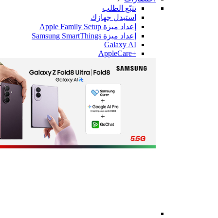
تتبّع الطلب
استبدل جهازك
إعداد ميزة Apple Family Setup
إعداد ميزة Samsung SmartThings
Galaxy AI
+AppleCare