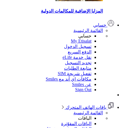
المزايا الإضافية للمكالمات الدولية
حسابي
القائمة الرئيسية
حسابي
My Etisalat
تسجيل الدخول
الدفع السريع
نقل خدمة eLife
تجديد التسجيل
متابعة الطلبات
تفعيل شريحة SIM
مكافآت إي آند مع Smiles
عن Smiles
Sign Out
باقات الهاتف المتحرك
القائمة الرئيسية
الباقات
الباقات المفوّترة