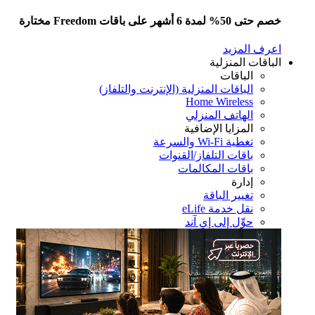
5% لمدة 6 أشهر على باقات Freedom مختارة
رف المزيد
باقات المنزلية
الباقات
الباقات المنزلية (الإنترنت والتلفاز)
Home Wireless
الهاتف المنزلي
المزايا الإضافية
تغطية Wi-Fi والسرعة
باقات التلفاز/القنوات
باقات المكالمات
إدارة
تغيير الباقة
نقل خدمة eLife
حوِّل إلى إي آند