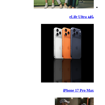
eLife Ult
iPhone 17 Pro M