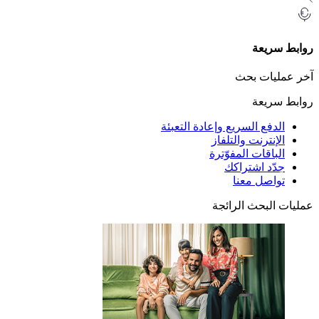
ريعة
يات بحث
ريعة
دفع السريع وإعادة التعبئة
إنترنت والتلفاز
باقات المفوّترة
ّد اشتراكك
اصل معنا
لبحث الرائجة