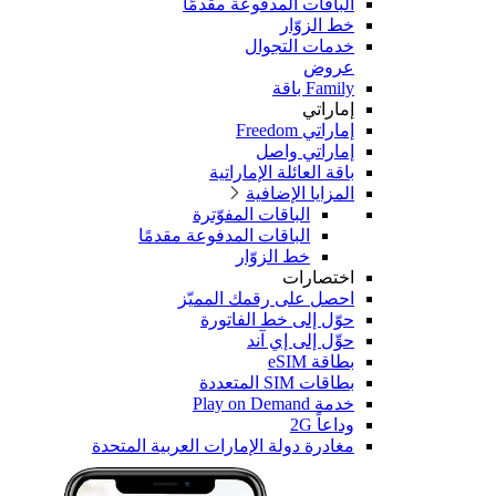
الباقات المدفوعة مقدمًا
خط الزوّار
خدمات التجوال
عروض
Family باقة
إماراتي
إماراتي Freedom
إماراتي واصل
باقة العائلة الإماراتية
المزايا الإضافية
الباقات المفوّترة
الباقات المدفوعة مقدمًا
خط الزوّار
اختصارات
احصل على رقمك المميّز
حوّل إلى خط الفاتورة
حوِّل إلى إي آند
بطاقة eSIM
بطاقات SIM المتعددة
خدمة Play on Demand
وداعاً 2G
مغادرة دولة الإمارات العربية المتحدة