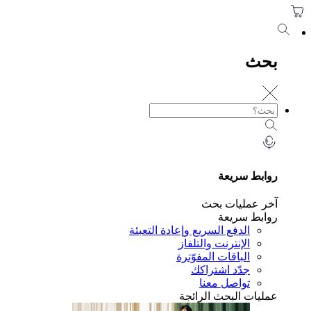
حث
ابط سريعة
ر عمليات بحث
ابط سريعة
الدفع السريع وإعادة التعبئة
الإنترنت والتلفاز
الباقات المفوّترة
جدّد اشتراكك
تواصل معنا
ليات البحث الرائجة