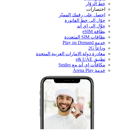
خط الزوّار
اختصارات
احصل على رقمك المميّز
حوّل إلى خط الفاتورة
حوِّل إلى إي آند
بطاقة eSIM
بطاقات SIM المتعددة
خدمة Play on Demand
وداعاً 2G
مغادرة دولة الإمارات العربية المتحدة
تطبيق e& UAE
مكافآت إي آند مع Smiles
خدمة Arena Play