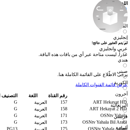
اللغة
الكل
العربية
إنجليزي
لم يتم العثور على نتائج!
عربي وانجليزي
عذراً, ليست متاحة عبر أي من باقات هذه الباقة.
هندي
صينى
يرجى الاطّلاع على القائمة الكاملة هنا.
الكورية
عرض قائمة القنوات الكاملة
آخرون
رقم القناة
اللغة
التصنيف 
G
157
ART Hekayat HD
العربية
البرتغالية
G
158
ART Hekayat 2 HD
العربية
G
171
OSNtv Yahala
العربية
فرنسي
G
173
OSNtv Yahala Bil Arabi
العربية
ألمانية
PG13
175
OSNtv Yahala Aflam
العربية