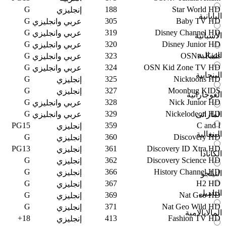
G
188
Star World HD
إنجليزي
اليابانية
G
305
Baby TV HD
عربي وانجليزي
G
319
Disney Channel HD
عربي وانجليزي
الأسبانية
G
320
Disney Junior HD
عربي وانجليزي
النيبالية
G
323
OSNtv Kids
عربي وانجليزي
G
324
OSN Kid Zone TV HD
عربي وانجليزي
البنجابية
G
325
Nicktoons HD
إنجليزي
G
327
Moonbug KIDS
إنجليزي
الغوجاراتية
G
328
Nick Junior HD
عربي وانجليزي
G
329
Nickelodeon HD
عربي وانجليزي
الماراثى
PG15
359
C and I
إنجليزي
البنغالية
G
360
Discovery HD
إنجليزي
PG13
361
Discovery ID Xtra HD
إنجليزي
الكانادا
G
362
Discovery Science HD
إنجليزي
G
366
History Channel HD
إنجليزي
التيلجو
G
367
H2 HD
إنجليزي
التاميل
G
369
Nat Geo HD
إنجليزي
G
371
Nat Geo Wild HD
إنجليزي
المالايالامية
18+
413
Fashion TV HD
إنجليزي