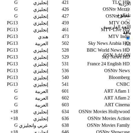
G
421
TLC HD
إنجليزي
الأردية
G
426
OSNtv Mezze
إنجليزي
تاغالوغ
G
427
OSNtv Now
إنجليزي
PG13
459
MTV OOs
إنجليزي
اللغة الفارسية
PG13
461
MTV Live HD
إنجليزي
باقة
PG13
473
MTV India
هندي
PG13
502
Sky News Arabia HD
العربية
All
PG13
528
BBC World News HD
إنجليزي
OSN Add ON
PG13
529
Sky News HD
إنجليزي
PG13
531
France 24 English HD
إنجليزي
PG13
536
OSNtv News
إنجليزي
PG13
540
Bloomberg
إنجليزي
PG13
541
CNBC
إنجليزي
G
601
ART Aflam 1
العربية
G
602
ART Aflam 2
العربية
G
603
ART Cinema
العربية
18+
634
OSNtv Movies Hollywood
إنجليزي
18+
636
OSNtv Movies Action
إنجليزي
G
638
OSNtv Movies Family
عربي وانجليزي
18+
646
OSNtv Showcase
إنجليزي