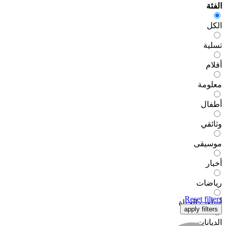
الفئة
الكل
تسلية
أفلام
معلومة
أطفال
وثائقي
موسيقى
أخبار
رياضات
Reset
filters
أسلوب الحياة
apply
filters
الديانات