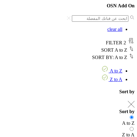
OSN Add On
clear all
FILTER
2
SORT
A to Z
SORT BY:
A to Z
A to Z
Z to A
Sort by
Sort by
A to Z
Z to A