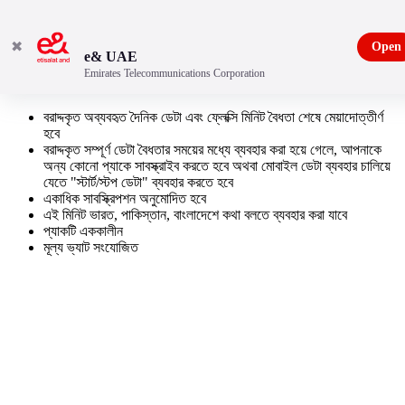
✖
Open
e& UAE
Emirates Telecommunications Corporation
আন্তর্জাতিক ফ্লেক্সি মিনিট + ডেটা সাপ্তাহিক - শর্তাবলী
বরাদ্দকৃত অব্যবহৃত দৈনিক ডেটা এবং ফ্লেক্সি মিনিট বৈধতা শেষে মেয়াদোত্তীর্ণ
হবে
বরাদ্দকৃত সম্পূর্ণ ডেটা বৈধতার সময়ের মধ্যে ব্যবহার করা হয়ে গেলে, আপনাকে
অন্য কোনো প্যাকে সাবস্ক্রাইব করতে হবে অথবা মোবাইল ডেটা ব্যবহার চালিয়ে
যেতে "স্টার্ট/স্টপ ডেটা" ব্যবহার করতে হবে
একাধিক সাবস্ক্রিপশন অনুমোদিত হবে
এই মিনিট ভারত, পাকিস্তান, বাংলাদেশে কথা বলতে ব্যবহার করা যাবে
প্যাকটি এককালীন
মূল্য ভ্যাট সংযোজিত