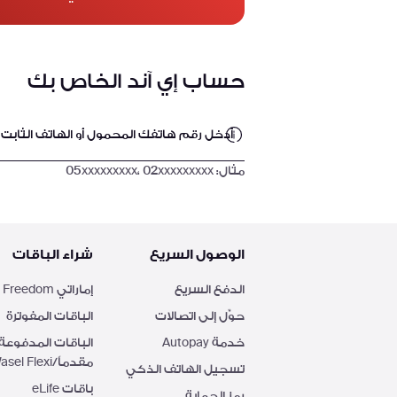
حساب إي آند الخاص بك
أدخل رقم هاتفك المحمول أو الهاتف الثابت أو
مثال: 05xxxxxxxxx، 02xxxxxxxxx
الوصول السريع
شراء الباقات
الدفع السريع
إماراتي Freedom
حوِّل إلى اتصالات
الباقات المفوترة
خدمة Autopay
الباقات المدفوعة
مقدماً/Wasel Flexi
تسجيل الهاتف الذكي
باقات eLife
رمز الحماية