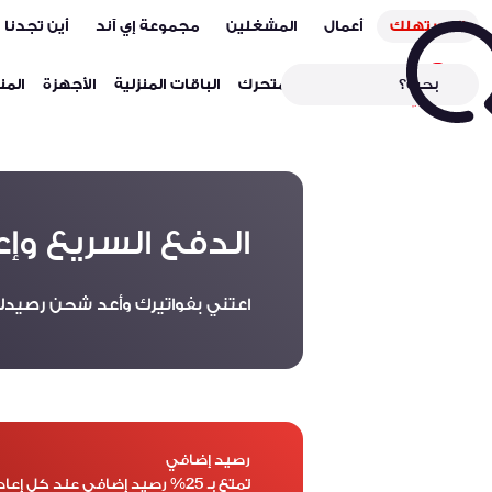
المستهلك
أعمال
المشغلين
مجموعة إي آند
أين تجدنا
باقات الهاتف المتحرك
الباقات المنزلية
الأجهزة
المن
الدفع السريع وإ
اعتني بفواتيرك وأعد شحن رصيدك
رصيد إضافي
تمتع بـ 25% رصيد إضافي عند كل إعادة تعبئة للرصيد بقيمة 10 دراهم أو أكثر