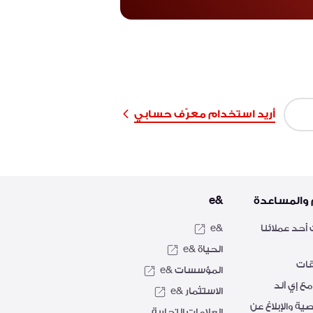
أريد استخدام معرّف حسابي
 والمساعدة
&e
أحد عملائنا
&e
الحياة &e
قات
المؤسسات &e
ع إي آند
الاستثمار &e
ة والإبلاغ عن
العلامات التجارية