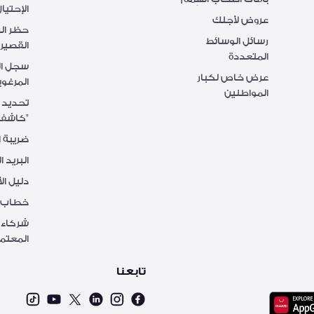
الإحتيا
عروض لأجلك
حظر الر
رسائل الوسائط
القصيرة
المتعددة
سجل الأ
عرض خاص لكبار
المرغوب
المواطنين
تحديد 
"كاشف
ضريبة ا
البريد ا
دليل ال
خطاب بر
شركاء 
المعتم
تابعنا