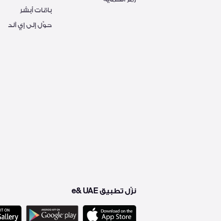
باقات أبشر
حوِّل إلى إي آند
نزّل تطبيق e& UAE