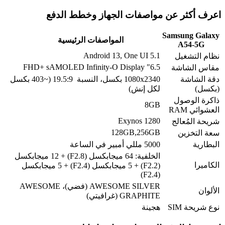
اعرف أكثر عن مواصفات الجهاز وخطط الدفع
Samsung Galaxy
المواصفات الرئيسية
A54-5G
Android 13, One UI 5.1
نظام التشغيل
6.5" FHD+ sAMOLED Infinity-O Display
مقاس الشاشة
دقة الشاشة
1080x2340 بكسل، النسبة 19.5:9 (~403 بكسل
(بكسل)
لكل إنش)
ذاكرة الوصول
8GB
العشوائي RAM
Exynos 1280
شريحة المُعالج
128GB,256GB
سعة التخزين
البطارية
5000 مللي أمبير في الساعة
الخلفية: 64 ميجابكسل (F2.8) + 12 ميجابكسل
الكاميرا
(F2.2) + 5 ميجابكسل (F2.4) + 5 ميجابكسل
(F2.4)
AWESOME SILVER (فضي)، AWESOME
الألوان
GRAPHITE (غرافيتي)
نوع شريحة SIM
هجينة