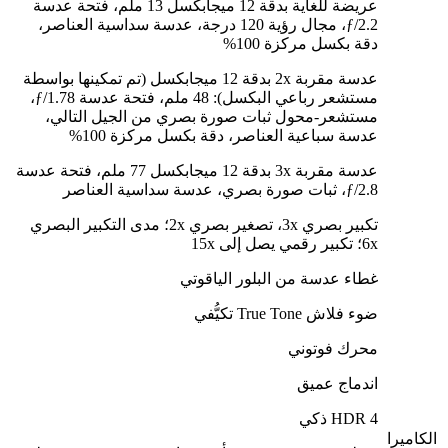
عريضة للغاية بدقة 12 ميجابكسل 13 ملم، فتحة عدسة
ƒ/2.2، مجال رؤية 120 درجة، عدسة سداسية العناصر،
دقة بكسل مركزة 100%
عدسة مقربة 2x بدقة 12 ميجابكسل (تم تمكينها بواسطة
مستشعر رباعي البكسل): 48 ملم، فتحة عدسة ƒ/1.78،
مستشعر-محول ثبات صورة بصري من الجيل التالي،
عدسة سباعية العناصر، دقة بكسل مركزة 100%
عدسة مقربة 3x بدقة 12 ميجابكسل 77 ملم، فتحة عدسة
ƒ/2.8، ثبات صورة بصري، عدسة سداسية العناصر
تكبير بصري 3x، تصغير بصري 2x؛ مدى التكبير البصري
6x؛ تكبير رقمي يصل إلى 15x
غطاء عدسة من البلور الياقوتي
ضوء فلاش True Tone تكيُّفي
محرك فوتوني
اندماج عميق
HDR 4 ذكي
الكاميرا