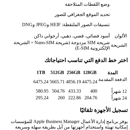
وضع اللقطات المتلاحقة
تحديد الموقع الجغرافي للصور
تنسيقات الصور الملتقطة: HEIF وJPEG وDNG
الألوان
أسود فضائي، فضي، ذهبي، أرجواني داكن
شريحة SIM مزدوجة (شريحة Nano-SIM + الشريحة
الشريحة
الإلكترونية E-SIM)
اختر خط الدفع التي تناسب احتياجاتك
1TB
512GB
256GB
128GB
المدة
الدفعة المقدمة
6475.24
5665.71
4856.19
4475.24
580.95
504.76
433.33
400
12 شهراً
295.24
260
222.86
204.76
24 شهراً
تسجيل الأجهزة تلقائيًا
يوفر برنامج إدارة الأعمال Apple Business Manager للمؤسسات
إمكانية تهيئة واستخدام أجهزتها من أبل بطريقة سهلة وسريعة