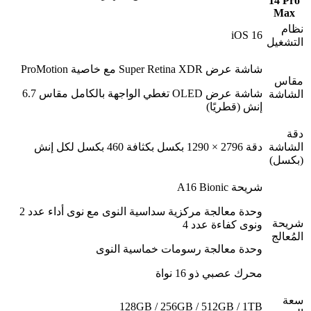
14 Pro
Max
نظام
iOS 16
التشغيل
شاشة عرض Super Retina XDR مع خاصية ProMotion
مقاس
شاشة عرض OLED تغطي الواجهة بالكامل مقاس 6.7
الشاشة
إنش (قطريًا)
دقة
الشاشة
دقة 2796 × 1290 بكسل بكثافة 460 بكسل لكل إنش
(بكسل)
شريحة A16 Bionic
وحدة معالجة مركزية سداسية النوى مع نوى أداء عدد 2
شريحة
ونوى كفاءة عدد 4
المُعالج
وحدة معالجة رسومات خماسية النوى
محرك عصبي ذو 16 نواة
سعة
128GB / 256GB / 512GB / 1TB