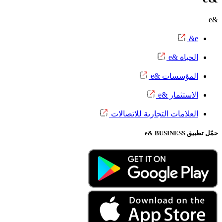
&e
e&
الحياة &e
المؤسسات &e
الاستثمار &e
العلامات التجارية للاتصالات
حمّل تطبيق e& BUSINESS