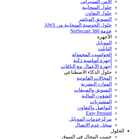
الأمن السيبراني
حلول السحابية
حلول التعاون
التسويق المباشر
حلول الحوسبة السحابية من AWS
خدمة NetSecure 360
الأجهزة
الموبايل
التابلت
الحواسيب المحمولة
أجهزة أساسية ذكية
أجهزة الأعمال مع الباقات
حلول الذكاء الاصطناعي
المجالات القانونية
الموارد البشرية
التسويق والمبيعات
الشؤون المالية
المشتريات
التواصل والتعاون
Easy Prepaid
مركزخدمات الموبايل
سجل عدم الاتصال
الحلول
حسب المجال في السوق