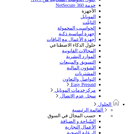
خدمة NetSecure 360
الأجهزة
الموبايل
التابلت
الحواسيب المحمولة
أجهزة أساسية ذكية
أجهزة الأعمال مع الباقات
حلول الذكاء الاصطناعي
المجالات القانونية
الموارد البشرية
التسويق والمبيعات
الشؤون المالية
المشتريات
التواصل والتعاون
Easy Prepaid
مركزخدمات الموبايل
سجل عدم الاتصال
الحلول
القائمة الرئيسية
حسب المجال في السوق
السّياحة و الضيافة
الأعمال التجارية
الرعاية الصحية