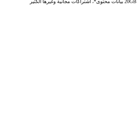
20GB بيانات محتوى*، اشتراكات مجانية وغيرها الكثير