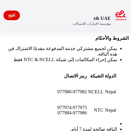
افتح
e& UAE
مؤسسة الإمارات للاتصالات
Weekly Nepal Pack
الشروط والأحكام
يمكن لجميع مشتركي خدمة المدفوعة مقدمًا الاشتراك في
هذه الباقة.
يمكن إجراء المكالمات إلى شبكة NTC & NCELL فقط
الدولة
الشبكة
رمز الاتصال
977980-977982
NCELL
Nepal
977974-977975
NTC
Nepal
977984-977986
الباقة صالحة لمدة 7 أيام.