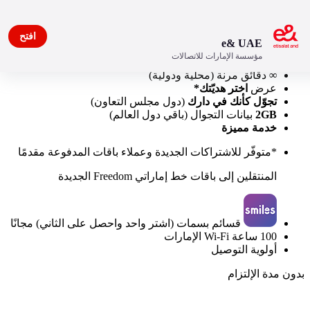
افتح
e& UAE
مؤسسة الإمارات للاتصالات
80GB
بيانات محلية
∞
دقائق مرنة (محلية ودولية)
عرض
اختر هديّتك*
تجوّل كأنك في دارك
(دول مجلس التعاون)
2GB
بيانات التجوال (باقي دول العالم)
خدمة مميزة
*متوفّر للاشتراكات الجديدة وعملاء باقات المدفوعة مقدمًا
المنتقلين إلى باقات خط إماراتي Freedom الجديدة
قسائم بسمات (اشتر واحد واحصل على الثاني) مجانًا
100 ساعة Wi-Fi الإمارات
أولوية التوصيل
بدون مدة الإلتزام