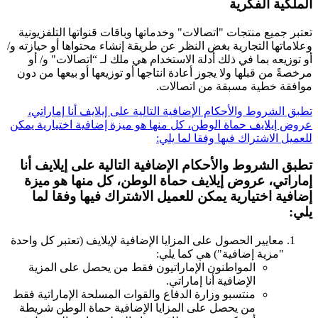
الملكية الفكرية
تعتبر جميع منتجات "اتصالات" وخدماتها وباقات قنواتها التلفزيونية
وعلاماتها التجارية بغض النظر عن طريقة إنشاء محتواها أو حيازته و/
أو توزيعه بما في ذلك أدلة الاستخدام هي ملك لـ “اتصالات" و/ أو
مرخصةً من قبلها ولا يجوز أعادة انتاجها أو توزيعها أو بيعها من دون
موافقة خطية مسبقة من اتصالات.
تطبق الشروط والأحكام الإضافية التالية على إيلايف أنا إماراتي،
عروض إيلايف حماة الوطن، كل منها هو ميزة إضافية اختيارية يمكن
للعميل الاشتراك فيها وفقا لما يلي:
تطبق الشروط والأحكام الإضافية التالية على إيلايف أنا
إماراتي، عروض إيلايف حماة الوطن، كل منها هو ميزة
إضافية اختيارية يمكن للعميل الاشتراك فيها وفقا لما
يلي:
معايير الحصول على المزايا الإضافية لإيلايف (تعتبر كل واحدة
"مزية إضافية") هي كما يلي:
المواطنون الإماراتيون فقط من يحصل على المزية
الإضافية أنا إماراتي.
منتسبو وزارة الدفاع والقوات المسلحة الإماراتية فقط
من يحصل على المزايا الإضافية حماة الوطن شريطة