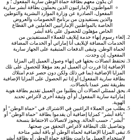
أن يكون معهم بطاقة حماة الوطن سارية المفعول ؛ و
المواطنون الإماراتيون الذين يحملون بطاقة أبشر سارية
المفعول، الصادرة عن وزارة الموارد البشرية والتوطين
والذين يستفيدون من برنامج الخصومات والعروض
الخاصة بالمواطنين الإماراتيين العاملين في القطاع
الخاص مؤهلون للحصول على باقة أبشر
إلغاء رسوم إنهاء خدمة إيلايف للعملاء المستفيدين من
الخدمات المضافة لإيلايف أنا إماراتي أو الخدمات المضافة
لحماة الوطن. وتبقى الدفعات المتبقية على الجهاز سارية
المفعول، إن وجدت.
تحتفظ اتصالات بحقها في إنهاء وصول العميل إلى المزايا
الإضافية إذا قررت أن العميل لم يعد مؤهلا للحصول على تلك
المزايا الإضافية (بما في ذلك ولكن دون حصر عدم امتلاك
بطاقة سارية المفعول) أو إذا تم الحصول على المزايا الإضافية
بطريقة تضر عمدا باتصالات.
يحق لممثلي اتصالات أن يطلبوا من العميل تقديم بطاقة هوية
إماراتية سارية المفعول أو أي وثيقة أخرى لأغراض تحديد
الهوية.
يطلب من العملاء الراغبين في الاشتراك في "حماة الوطن" أو
"باقة أبشر" كمزايا إضافية أن يقدموا بطاقة "حماة الوطن" أو
"أبشر"، حسب الحالة. ويجوز لاتصالات الاحتفاظ بنسخة
وتفاصيل تلك البطاقة لأغراض التحقق من صحتها.
تبقى المزايا الإضافية لحماة الوطن أو باقة أبشر متاحة
لاستخدام العميل ما دامت بطاقة حماة الوطن أو بطاقة أبشر