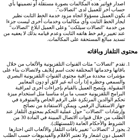
اصدار فواتير هذه المكالمات بصورة مستقلة أو تضمينها بأي
حساب آخر للعميل لدى "اتصالات".
يكون العميل مسؤولا اتجاه مزود خدمة الخط الثابت نظير
ايجار الخط الثابت وأي مكالمات وخدمات أخرى ليست جزءا
من خدمة "اتصالات سيلكت" وعلى العميل ابلاغ "اتصالات"
عند تغيير رقم خط هاتفه الثابت وعدم قيامه بذلك لا يعفيه من
تسديد مبالغ المستحقة على المكالمات.
محتوى التلفاز وباقاته
تقدم "اتصالات" مئات القنوات التلفزيونية والألعاب من خلال
باقاتها وخدماتها المختلفة تحت اسم إيلايف ولاتصالات بناء على
مؤشرات محددة مراقبة محتوى القنوات التلفزيونية البصري
والسمعي وحظره إذا رأت أنه غير لائق أو دون المعايير
المقبولة. ويُنصح العميل بالقيام بإجراءات أخرى لمراقبة
البرامج التلفزيونية حسب ما يراه مناسبا مثل استخدام ميزة
تحكم الوالدين المرتكزة على الرقم الخاص والمتوفرة في
جهاز الاستقبال الرقمي. ويمكن الاستفادة من نصائح
وإرشادات "اتصالات" حول عملية التحكم بمحتوى التلفاز عند
الطلب من خلال قنوات الاتصال المبينة في المادة 30 من
الشروط والأحكام العامة (للمستهلك).
يجوز لـ "اتصالات" تغيير باقات التلفاز والألعاب التي اختارها
العميل دون اشعار ولا تعتبر الأفلام والفيديوهات حسب الطلب