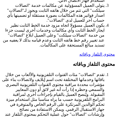
استخدام جهاز الاتصال الآلي.
يتولى العميل المسؤولية عن مكالمات خدمة "اتصالات
سيلكت" التي تتم من خلال هاتفه الثابت ويجوز لـ"اتصالات"
اصدار فواتير هذه المكالمات بصورة مستقلة أو تضمينها بأي
حساب آخر للعميل لدى "اتصالات".
يكون العميل مسؤولا اتجاه مزود خدمة الخط الثابت نظير
ايجار الخط الثابت وأي مكالمات وخدمات أخرى ليست جزءا
من خدمة "اتصالات سيلكت" وعلى العميل ابلاغ "اتصالات"
عند تغيير رقم خط هاتفه الثابت وعدم قيامه بذلك لا يعفيه من
تسديد مبالغ المستحقة على المكالمات.
محتوى التلفاز وباقاته
محتوى التلفاز وباقاته
تقدم "اتصالات" مئات القنوات التلفزيونية والألعاب من خلال
باقاتها وخدماتها المختلفة تحت اسم إيلايف ولاتصالات بناء على
مؤشرات محددة مراقبة محتوى القنوات التلفزيونية البصري
والسمعي وحظره إذا رأت أنه غير لائق أو دون المعايير
المقبولة. ويُنصح العميل بالقيام بإجراءات أخرى لمراقبة
البرامج التلفزيونية حسب ما يراه مناسبا مثل استخدام ميزة
تحكم الوالدين المرتكزة على الرقم الخاص والمتوفرة في
جهاز الاستقبال الرقمي. ويمكن الاستفادة من نصائح
وإرشادات "اتصالات" حول عملية التحكم بمحتوى التلفاز عند