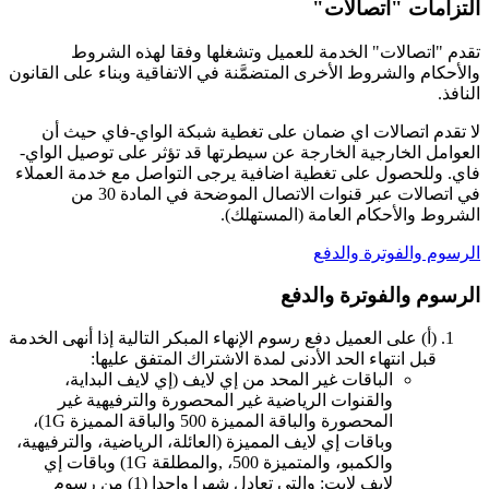
التزامات "اتصالات"
تقدم "اتصالات" الخدمة للعميل وتشغلها وفقا لهذه الشروط
والأحكام والشروط الأخرى المتضمَّنة في الاتفاقية وبناء على القانون
النافذ.
لا تقدم اتصالات اي ضمان على تغطية شبكة الواي-فاي حيث أن
العوامل الخارجية الخارجة عن سيطرتها قد تؤثر على توصيل الواي-
فاي. وللحصول على تغطية اضافية يرجى التواصل مع خدمة العملاء
في اتصالات عبر قنوات الاتصال الموضحة في المادة 30 من
الشروط والأحكام العامة (المستهلك).
الرسوم والفوترة والدفع
الرسوم والفوترة والدفع
(أ‌) على العميل دفع رسوم الإنهاء المبكر التالية إذا أنهى الخدمة
قبل انتهاء الحد الأدنى لمدة الاشتراك المتفق عليها:
الباقات غير المحد من إي لايف (إي لايف البداية،
والقنوات الرياضية غير المحصورة والترفيهية غير
المحصورة والباقة المميزة 500 والباقة المميزة 1G)،
وباقات إي لايف المميزة (العائلة، الرياضية، والترفيهية،
والكمبو، والمتميزة 500، ,والمطلقة 1G) وباقات إي
لايف لايت: والتي تعادل شهرا واحدا (1) من رسوم