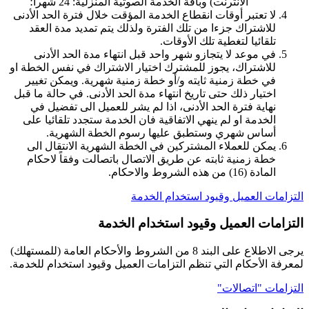
الانترنت) وباقة الخدمة الصوتية المنزلية: 24 شهرا؛
لا تعتبر أوقات انقطاع الخدمة المؤقت خلال فترة الحد الأدنى
للاشتراك جزءا من تلك الفترة ولذلك يتم تمديد مدة العقد
تلقائيا لتغطية تلك الأوقات.
في موعد لا يتجازو شهر واحد قبل انتهاء مدة الحد الأدنى
للاشتراك، يجوز للمشترك اختيار الاشتراك في نفس الخطة او
في خطة زمنية ثايته و/أو خطة زمنية شهرية. ويمكن تغيير
اختيار ذلك حتى تاريخ انتهاء مدة الحد الأدنى. في حالة ما قبل
نهاية فترة الحد الأدنى، اذا لم يشر للعميل الى تفضيل في
الخدمة او لم ينهي الاتفاقية فان الخدمة ستجدد تلقائيا على
أساس شهري وستطبق عليها رسوم الخطة الشهرية.
يمكن للعملاء المشتركين في الخطة الشهرية الانتقال الى
خطة زمنية ثابته عن طريق الاتصال باتصالت وفقاً لاحكام
المادة (16) من هذه الشروط والاحكام.
التزامات العميل وقيود استخدام الخدمة
التزامات العميل وقيود استخدام الخدمة
يرجى الاطلاع على البند 8 من الشروط والأحكام العامة (للمستهلك)
لمعرفة الأحكام التي تنظم التزامات العميل وقيود استخدام للخدمة.
التزامات "اتصالات"