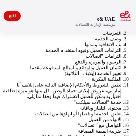
افتح
e& UAE
مؤسسة الإمارات للاتصالات
المقدمة
التعريفات
وصف الخدمة
بدء الاتفاقية ومدتها
التزامات العميل وقيود استخدام الخدمة
التزامات "اتصالات"
الرسوم والفوترة والدفع
ائتمان العميل والودائع والمبالغ المدفوعة مقدما
تغيير الخدمة (إيلايف –الثلاثية)
الملكية الفكرية
تطبق الشروط والأحكام الإضافية التالية على إيلايف أنا
إماراتي، عروض إيلايف حماة الوطن، كل منها هو ميزة إضافية
اختيارية يمكن للعميل الاشتراك فيها وفقا لما يلي:
خدمة "اتصالات سيلكت"
محتوى التلفاز وباقاته
تعليق الخدمة أو فصلها أو انهاؤها من اتصالات
الانهاء من العميل
التواصل مع "اتصالات"
ضريبة‭ ‬القيمة‭ ‬المضافة‬‬‬‬‬‬‬‬‬‬‬‬‬‬‬‬‬‬‬‬‬‬‬‬‬‬‬‬‬‬‬‬‬‬‬‬‬‬‬‬‬‬‬‬‬‬‬‬‬‬‬‬‬‬‬‬‬‬‬‬‬‬‬‬‬‬‬‬‬‬‬‬‬‬‬‬‬‬‬‬‬‬‬‬‬‬‬‬‬‬‬‬‬‬‬‬‬‬