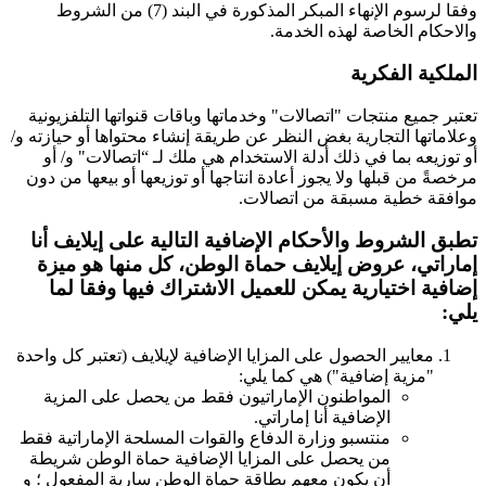
وفقا لرسوم الإنهاء المبكر المذكورة في البند (7) من الشروط
والاحكام الخاصة لهذه الخدمة.
الملكية الفكرية
تعتبر جميع منتجات "اتصالات" وخدماتها وباقات قنواتها التلفزيونية
وعلاماتها التجارية بغض النظر عن طريقة إنشاء محتواها أو حيازته و/
أو توزيعه بما في ذلك أدلة الاستخدام هي ملك لـ “اتصالات" و/ أو
مرخصةً من قبلها ولا يجوز أعادة انتاجها أو توزيعها أو بيعها من دون
موافقة خطية مسبقة من اتصالات.
تطبق الشروط والأحكام الإضافية التالية على إيلايف أنا
إماراتي، عروض إيلايف حماة الوطن، كل منها هو ميزة
إضافية اختيارية يمكن للعميل الاشتراك فيها وفقا لما
يلي:
معايير الحصول على المزايا الإضافية لإيلايف (تعتبر كل واحدة
"مزية إضافية") هي كما يلي:
المواطنون الإماراتيون فقط من يحصل على المزية
الإضافية أنا إماراتي.
منتسبو وزارة الدفاع والقوات المسلحة الإماراتية فقط
من يحصل على المزايا الإضافية حماة الوطن شريطة
أن يكون معهم بطاقة حماة الوطن سارية المفعول ؛ و