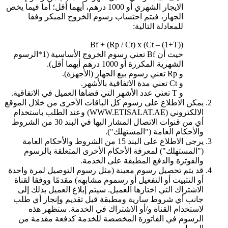
الايجار الشهري أو 1000 درهم، أيهما أقل؛ أما فيما يخص
الجهاز، فيتم احتساب رسوم الخروج المبكر وفقا
للمعادلة التالية:
Bf + (Rp / Ct) x (Ct – (1+T))
حيث أن Bf تعني رسوم الخروج الأساسية (1*الرسوم
الشهرية المكررة أو 1000 درهم أيهما أقل).
و Rp تعني رسوم بيع الجهاز (الأجهزة).
و Ct تعني مدة الاتفاقية بالأشهر.
و T تعني عدد الأشهر التي قضاها العميل في الاتفاقية.
يمكن الاطلاع على رسوم كل الباقات الأخرى من خلال الموقع
الالكتروني (WWW.ETISALAT.AE) وعند الطلب باستخدام
أي من قنوات الاتصال المشار اليها في البند 30 من الشروط
والأحكام العامة ("المستهلك").
يرجى الاطلاع على البند 15 من الشروط والأحكام العامة
("المستهلك") لمعرفة الأحكام الأخرى المتعلقة بالرسوم
والفوترة والدفع المطبقة على الخدمة.
قد يتم تحصيل رسوم معينة (مثل رسوم التوصيل لمرة واحدة
أو التثبيت أو التفعيل أو رسموم مشابهه) مقدمًا ووفقا لقناة
الاشتراك التي اختارها العميل. سيتم إبلاغ العميل بذلك إلى
جانب أي شروط سارية ومطبقة قبل تقديم وإنجاز أي طلب
لاستخدام القناة و/أو الاشتراك في الخدمة. ستظهر هذه
الرسوم في الفاتورة المخصصة للخدمة كدفعة مقدمة من