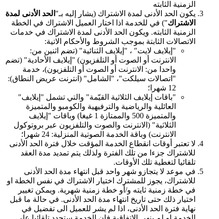
الزمنية الثابته
يكون الحد الأدنى لمدة الاشتراك (يشار إليه بـ"
الحد الأدنى لمدة
الاشتراك
") في للخدمة اذا اختار العميل الاشتراك في الخطة
الزمنية الثابته. ويكون الحد الأدنى لمدة الاشتراك في خدمات
الاتصالات الثابتة بموجب الشروط والأحكام الاتية:
"إيلايف لايت" ، "إيلايف الثنائية" (تضم اثنين من:
الانترنت أو الصوت أو التلفزيون) "إيلايف الأحادية" (تضم
واحدا من: الانترنت أو الصوت أو التلفزيون)، خدمة
"اتصالات سيلكت"، "الشامل" (انترنت عريض النطاق):
12 شهرا؛
"باقات إيلايف الثلاثية القيّمة" والتي تشمل "إيلايف"
العائلية والرياضية والترفيهية والكومبو والمتميزة
والمتميزة 500 والممتازة 1 غيغا) وباقات "إيلايف
الثلاثية" (الانترنت والصوت والتلفزيون عبر بروتوكول
الانترنت) وباقة الخدمة الصوتية المنزلية: 24 شهرا؛
لا تعتبر أوقات انقطاع الخدمة المؤقت خلال فترة الحد الأدنى
للاشتراك جزءا من تلك الفترة ولذلك يتم تمديد مدة العقد
تلقائيا لتغطية تلك الأوقات.
في موعد لا يتجازو شهر واحد قبل انتهاء مدة الحد الأدنى
للاشتراك، يجوز للمشترك اختيار الاشتراك في نفس الخطة او
في خطة زمنية ثايته و/أو خطة زمنية شهرية. ويمكن تغيير
اختيار ذلك حتى تاريخ انتهاء مدة الحد الأدنى. في حالة ما قبل
نهاية فترة الحد الأدنى، اذا لم يشر للعميل الى تفضيل في
الخدمة او لم ينهي الاتفاقية فان الخدمة ستجدد تلقائيا على