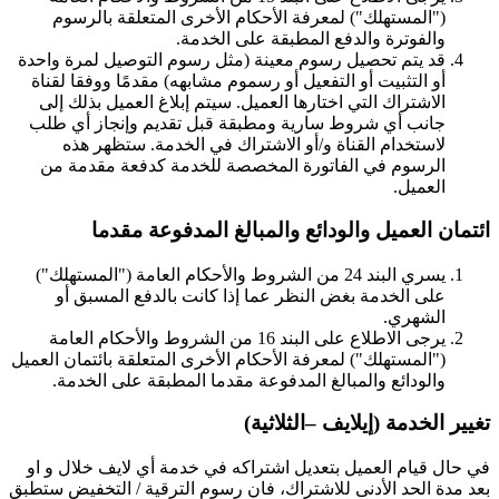
("المستهلك") لمعرفة الأحكام الأخرى المتعلقة بالرسوم
والفوترة والدفع المطبقة على الخدمة.
قد يتم تحصيل رسوم معينة (مثل رسوم التوصيل لمرة واحدة
أو التثبيت أو التفعيل أو رسموم مشابهه) مقدمًا ووفقا لقناة
الاشتراك التي اختارها العميل. سيتم إبلاغ العميل بذلك إلى
جانب أي شروط سارية ومطبقة قبل تقديم وإنجاز أي طلب
لاستخدام القناة و/أو الاشتراك في الخدمة. ستظهر هذه
الرسوم في الفاتورة المخصصة للخدمة كدفعة مقدمة من
العميل.
ائتمان العميل والودائع والمبالغ المدفوعة مقدما
يسري البند 24 من الشروط والأحكام العامة ("المستهلك")
على الخدمة بغض النظر عما إذا كانت بالدفع المسبق أو
الشهري.
يرجى الاطلاع على البند 16 من الشروط والأحكام العامة
("المستهلك") لمعرفة الأحكام الأخرى المتعلقة بائتمان العميل
والودائع والمبالغ المدفوعة مقدما المطبقة على الخدمة.
تغيير الخدمة (إيلايف –الثلاثية)
في حال قيام العميل بتعديل اشتراكه في خدمة أي لايف خلال و او
بعد مدة الحد الأدنى للاشتراك، فان رسوم الترقية / التخفيض ستطبق