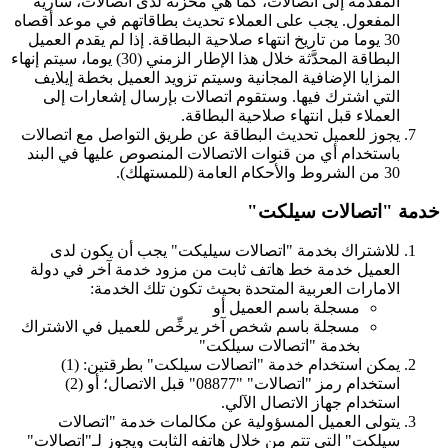
المقدمة إلى اتصالات، كما هي مخزنة لدى اتصالات، سارية
المفعول. يجب على العملاء تحديث بطاقاتهم في موعد أقصاه
30 يوما من تاريخ انتهاء صلاحية البطاقة. إذا لم يقدم العميل
البطاقة المحدَّثة خلال هذا الإطار الزمني (30) يوما، سيتم إنهاء
المزايا الإضافية المجانية وسيتم تزويد العميل بخطة إيلايف
التي اشترك فيها. وستقوم اتصالات بإرسال إشعارات إلى
العملاء قبل انتهاء صلاحية البطاقة.
يجوز للعميل تحديث البطاقة عن طريق التواصل مع اتصالات
باستخدام أي من قنوات الاتصالات المنصوص عليها في البند
30 من الشروط والأحكام العامة (للمستهلك).
خدمة "اتصالات سيلكت"
للاشتراك بخدمة "اتصالات سيليكت" يجب أن يكون لدى
العميل خدمة خط هاتف ثابت من مزود خدمة آخر في دولة
الامارات العربية المتحدة بحيث تكون تلك الخدمة:
مسجلة باسم العميل أو
مسجلة باسم شخص آخر يرخِّص للعميل في الاشتراك
بخدمة "اتصالات سيلكت"
يمكن استخدام خدمة "اتصالات سيلكت" بطرقتين: (1)
استخدام رمز "اتصالات" "08877" قبل الاتصال؛ أو (2)
استخدام جهاز الاتصال الآلي.
يتولى العميل المسؤولية عن مكالمات خدمة "اتصالات
سيلكت" التي تتم من خلال هاتفه الثابت ويجوز لـ"اتصالات"