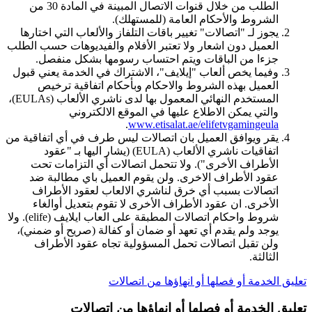
الطلب من خلال قنوات الاتصال المبينة في المادة 30 من
الشروط والأحكام العامة (للمستهلك).
يجوز لـ "اتصالات" تغيير باقات التلفاز والألعاب التي اختارها
العميل دون اشعار ولا تعتبر الأفلام والفيديوهات حسب الطلب
جزءا من الباقات ويتم احتساب رسومها بشكل منفصل.
وفيما يخص ألعاب "إيلايف"، الاشتراك في الخدمة يعني قبول
العميل بهذه الشروط والاحكام وبأحكام اتفاقية ترخيص
المستخدم النهائي المعمول بها لدى ناشري الألعاب (EULAs)،
والتي يمكن الاطلاع عليها في الموقع الالكتروني
.
www.etisalat.ae/elifetvgamingeula
يقر ويوافق العميل بان اتصالات ليس طرف في أي اتفاقية من
اتفاقيات ناشري الألعاب (EULA) (يشار اليها بـ "عقود
الأطراف الأخرى"). ولا تتحمل اتصالات أي التزامات تحت
عقود الأطراف الاخرى. ولن يقوم العميل باي مطالبة ضد
اتصالات بسبب أي خرق لناشري الالعاب لعقود الأطراف
الأخرى. ان عقود الأطراف الأخرى لا تقوم بتعديل أوالغاء
شروط واحكام اتصالات المطبقة على العاب ايلايف (elife). ولا
يوجد ولم يقدم أي تعهد أو ضمان أو كفالة (صريح أو ضمني)،
ولن تقبل اتصالات تحمل المسؤولية تجاه عقود الأطراف
الثالثة.
تعليق الخدمة أو فصلها أو انهاؤها من اتصالات
تعليق الخدمة أو فصلها أو انهاؤها من اتصالات