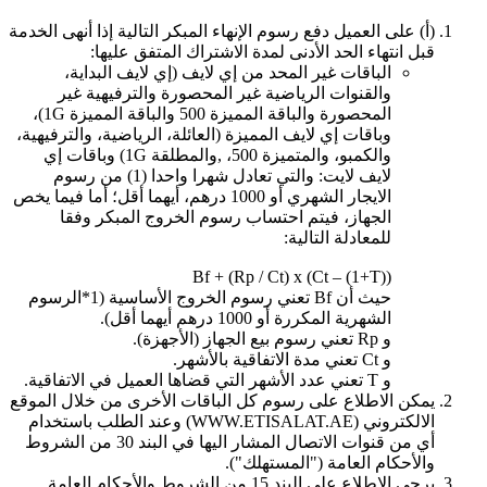
(أ‌) على العميل دفع رسوم الإنهاء المبكر التالية إذا أنهى الخدمة
قبل انتهاء الحد الأدنى لمدة الاشتراك المتفق عليها:
الباقات غير المحد من إي لايف (إي لايف البداية،
والقنوات الرياضية غير المحصورة والترفيهية غير
المحصورة والباقة المميزة 500 والباقة المميزة 1G)،
وباقات إي لايف المميزة (العائلة، الرياضية، والترفيهية،
والكمبو، والمتميزة 500، ,والمطلقة 1G) وباقات إي
لايف لايت: والتي تعادل شهرا واحدا (1) من رسوم
الايجار الشهري أو 1000 درهم، أيهما أقل؛ أما فيما يخص
الجهاز، فيتم احتساب رسوم الخروج المبكر وفقا
للمعادلة التالية:
Bf + (Rp / Ct) x (Ct – (1+T))
حيث أن Bf تعني رسوم الخروج الأساسية (1*الرسوم
الشهرية المكررة أو 1000 درهم أيهما أقل).
و Rp تعني رسوم بيع الجهاز (الأجهزة).
و Ct تعني مدة الاتفاقية بالأشهر.
و T تعني عدد الأشهر التي قضاها العميل في الاتفاقية.
يمكن الاطلاع على رسوم كل الباقات الأخرى من خلال الموقع
الالكتروني (WWW.ETISALAT.AE) وعند الطلب باستخدام
أي من قنوات الاتصال المشار اليها في البند 30 من الشروط
والأحكام العامة ("المستهلك").
يرجى الاطلاع على البند 15 من الشروط والأحكام العامة