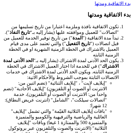
بدء الاتفاقية ومدتها
بدء الاتفاقية ومدتها
تكون الاتفاقية نافذة وملزمة اعتبارا من تاريخ تسليمها من
"اتصالات" للعميل وموافقته عليها (يشار إليه بـ“
تاريخ النفاذ
").
تبدأ مدة الاتفاقية ("
المدة
") من تاريخ توفير الخدمة للعميل من
قبل اتصالات ("
تاريخ التفعيل
") والتي تعتمد على مدى قيام
العميل بالاشتراك في الخطة الزمنية الشهرية او في الخطة
الزمنية الثابته
يكون الحد الأدنى لمدة الاشتراك (يشار إليه بـ"
الحد الأدنى لمدة
الاشتراك
") في للخدمة اذا اختار العميل الاشتراك في الخطة
الزمنية الثابته. ويكون الحد الأدنى لمدة الاشتراك في خدمات
الاتصالات الثابتة بموجب الشروط والأحكام الاتية:
"إيلايف لايت" ، "إيلايف الثنائية" (تضم اثنين من:
الانترنت أو الصوت أو التلفزيون) "إيلايف الأحادية" (تضم
واحدا من: الانترنت أو الصوت أو التلفزيون)، خدمة
"اتصالات سيلكت"، "الشامل" (انترنت عريض النطاق):
12 شهرا؛
"باقات إيلايف الثلاثية القيّمة" والتي تشمل "إيلايف"
العائلية والرياضية والترفيهية والكومبو والمتميزة
والمتميزة 500 والممتازة 1 غيغا) وباقات "إيلايف
الثلاثية" (الانترنت والصوت والتلفزيون عبر بروتوكول