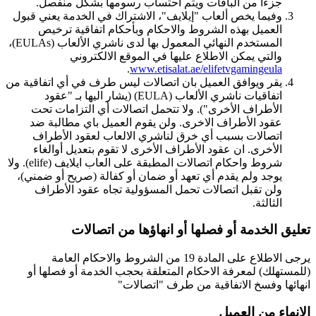
جزءا من الباقات ويتم احتساب رسومها بشكل منفصل.
وفيما يخص ألعاب "إيلايف"، الاشتراك في الخدمة يعني قبول
العميل بهذه الشروط والاحكام وبأحكام اتفاقية ترخيص
المستخدم النهائي المعمول بها لدى ناشري الألعاب (EULAs)،
والتي يمكن الاطلاع عليها في الموقع الالكتروني
.
www.etisalat.ae/elifetvgamingeula
يقر ويوافق العميل بان اتصالات ليس طرف في أي اتفاقية من
اتفاقيات ناشري الألعاب (EULA) (يشار اليها بـ "عقود
الأطراف الأخرى"). ولا تتحمل اتصالات أي التزامات تحت
عقود الأطراف الاخرى. ولن يقوم العميل باي مطالبة ضد
اتصالات بسبب أي خرق لناشري الالعاب لعقود الأطراف
الأخرى. ان عقود الأطراف الأخرى لا تقوم بتعديل أوالغاء
شروط واحكام اتصالات المطبقة على العاب ايلايف (elife). ولا
يوجد ولم يقدم أي تعهد أو ضمان أو كفالة (صريح أو ضمني)،
ولن تقبل اتصالات تحمل المسؤولية تجاه عقود الأطراف
الثالثة.
تعليق الخدمة أو فصلها أو انهاؤها من اتصالات
يرجى الاطلاع على المادة 19 من الشروط والاحكام العامة
(للمستهلك) لمعرفة الاحكام المتعلقة بحجب الخدمة أو فصلها أو
انهائها وفسخ الاتفاقية من طرف "اتصالات"
الانهاء من العميل