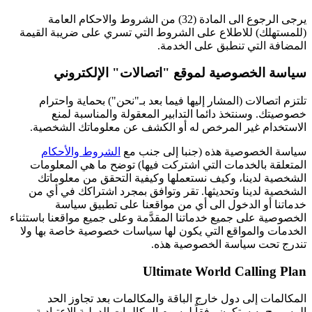
يرجى الرجوع الى المادة (32) من الشروط والاحكام العامة
(للمستهلك) للاطلاع على الشروط التي تسري على ضريبة القيمة
المضافة التي تنطبق على الخدمة.
سياسة الخصوصية لموقع "اتصالات" الإلكتروني
تلتزم اتصالات (المشار إليها فيما بعد بـ"نحن") بحماية واحترام
خصوصيتك. وسنتخذ دائما التدابير المعقولة والمناسبة لمنع
الاستخدام غير المرخص له أو الكشف عن معلوماتك الشخصية.
سياسة الخصوصية هذه (جنبا إلى جنب مع
الشروط والأحكام
المتعلقة بالخدمات التي اشتركت فيها) توضح ما هي المعلومات
الشخصية لدينا، وكيف نستعملها وكيفية التحقق من معلوماتك
الشخصية لدينا وتحديثها. تقر وتوافق بمجرد اشتراكك في أي من
خدماتنا أو الدخول الى أي من مواقعنا على تطبيق سياسة
الخصوصية على جميع خدماتنا المقدَّمة وعلى جميع مواقعنا باستثناء
الخدمات والمواقع التي يكون لها سياسات خصوصية خاصة بها ولا
تندرج تحت سياسة الخصوصية هذه.
Ultimate World Calling Plan
المكالمات إلى دول خارج الباقة والمكالمات بعد تجاوز الحد
المسموح به ستكون وفقاً لرسوم المكالمات الدولية الاعتيادية.