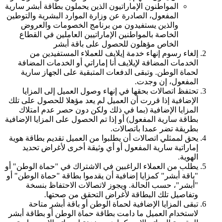
المواطنون الإماراتيون الذين يحملون بطاقة أبشر سارية
المفعول، الصادرة عن وزارة الموارد البشرية والتوطين
والذين يستفيدون من برنامج الخصومات والعروض
الخاصة بالمواطنين الإماراتيين العاملين في القطاع
الخاص مؤهلون للحصول على باقة أبشر
إلغاء رسوم إنهاء خدمة إيلايف للعملاء المستفيدين من
الخدمات المضافة لإيلايف أنا إماراتي أو الخدمات المضافة
لحماة الوطن. وتبقى الدفعات المتبقية على الجهاز سارية
المفعول، إن وجدت.
تحتفظ اتصالات بحقها في إنهاء وصول العميل إلى المزايا
الإضافية إذا قررت أن العميل لم يعد مؤهلا للحصول على تلك
المزايا الإضافية (بما في ذلك ولكن دون حصر عدم امتلاك
بطاقة سارية المفعول) أو إذا تم الحصول على المزايا الإضافية
بطريقة تضر عمدا باتصالات.
يحق لممثلي اتصالات أن يطلبوا من العميل تقديم بطاقة هوية
إماراتية سارية المفعول أو أي وثيقة أخرى لأغراض تحديد
الهوية.
يطلب من العملاء الراغبين في الاشتراك في "حماة الوطن" أو
"باقة أبشر" كمزايا إضافية أن يقدموا بطاقة "حماة الوطن" أو
"أبشر"، حسب الحالة. ويجوز لاتصالات الاحتفاظ بنسخة
وتفاصيل تلك البطاقة لأغراض التحقق من صحتها.
تبقى المزايا الإضافية لحماة الوطن أو باقة أبشر متاحة
لاستخدام العميل ما دامت بطاقة حماة الوطن أو بطاقة أبشر