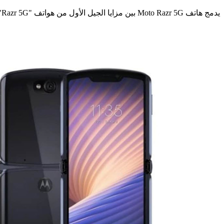
يدمج هاتف Moto Razr 5G بين مزايا الجيل الأول من هواتف "Razr 5G"وقوة أداء شبكة 5G. ومع شاشتي العرض بتصميمها الفريد، يقدم الهاتف تجربة مستخدم استثنائية.