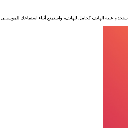
 بتجربة المستخدم. استخدم علبة الهاتف كحامل للهاتف، واستمتع أثناء استماعك 