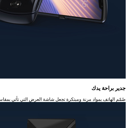
جدير براحة يدك
صُمّم الهاتف بمواد مرنة ومبتكرة تجعل شاشة العرض التي تأتي بمقاس 6.2 بوصة من نوع OLED قابلة للطي، مما يجعل الهاتف يلائم قبضة يدك أو جيبك بكل أري