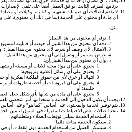
بخلاف أي اتصال أو خدمة أو خدمات أخرى تقدمها اتصالات، يق
برنامج الطرف الثالث. يوافق العميل أيضاً على تلقي الإصدارات ا
لا تقدم اتصالات أي ضمانات شفهية أو كتابية، توكيلات أو مصادقا
أي مادة أو محتوى على الخدمة (بما في ذلك أي محتوى). على 
مثل:
توفر أي محتوى من هذا القبيل؛
دقة أي محتوى من هذا القبيل أو جودته أو قابليته للتسويق
الامتثال لأي وصف أو شرط لأي محتوى من هذا القبيل؛ أو
عرض مستمر أو وصول إلى أي محتوى من هذا القبيل؛
وأن أي محتوى من هذا القبيل لن:
يحتوي على أي مواد مخلّة للآداب أو مسيئة أو تشهيرية
يحتوي على أي رسائل إعلانية وترويجية؛
انتهاك آو خرق لأي من حقوق الملكية الفكرية أو حقو
يحتوي على أي فيروسات أو أحصنة طروادة أو برامج 
خلسة؛ أو
يحتوي على أي مادة من شأنها بأي شكل جعل العميل
يجب أن يكون الدخول إلى الخدمة واستخدامها أمر شخصي للعمي
يتم توفير الخدمة والمحتوى على أساس "كما هو" وعلى أساس ما
تتخذ اتصالات بعض الاحتياطات المقبولة في السوق لتأمين الخدمة
استخدام الخدمة سيلبي توقعات العملاء ومتطلباتهم؛
ستكون الخدمة متاحة دائماً؛
سيتمكن العميل من استخدام الخدمة دون انقطاع، أو في ال