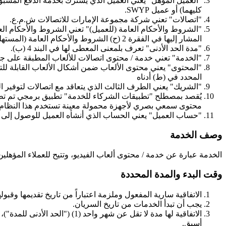
كليهما) أو عميل SWYP.
"اتصالات" تعني شركة مجموعة الإمارات للاتصالات ش.م.ع.
"الشروط والأحكام العامة (للعميل)" تعني الشروط والأحكام الع
المشار إليها في الفقرة 2 (ح) الشروط والأحكام العامة (المستهلك).
"مدة الحد الأدنى" تعرف بلمعنى المعطى لها في البند 4 (ب).
"الخدمة" تعني خدمة / محتوى اتصالات للألعاب المطبقة على جميع
المحدد في (ط) أدناه
"الشريك" يعني الطرف الثالث الذي يتعاقد مع اتصالات لتوفير ا
يُقصد بمصطلح "تطبيقات الشركاء للخدمة" تطبيق برمجي تم تطوي
محتوى سمعي بصري لأجهزة محمولة معينة تستخدم هذا النظام 
"حساب العميل" يعني الحساب الذي أنشأه العميل للوصول إلى خ
وصف الخدمة
الخدمة عبارة عن خدمة / محتوى ألعاب الفيديو، وتتيح للعملاء المؤهل
وقت البدء والمدة المحددة
الاتفاقية سارية المفعول وملزمة اعتباراً من تاريخ تقديمها وقبول
يجب أن تبدأ الخدمات من تاريخ السريان.
الاتفاقية لها مدة لا تقل عن ش
أسبق.