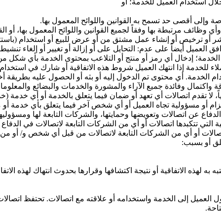
ال استخدام العميل للخدمة؛ أو
 وإلى أقصى حد تسمح به القوانين واللوائح المعمول بها.
 وظائف مرتبطة بها وفقاً لجميع القوانين واللوائح المعمول بها، أو ال
و نشر أو ترخيص أو إنشاء عمل مشتق من أو عرض للبيع أو استخدام (باست
فق العميل أيضاً على عدم: التحايل على أو إزالة أو تغيير أو إلغاء تنش
لخدمة؛ إدخال أي رمز أو منتج أو التلاعب بمحتوى الخدمة بأي شكل من 
عملاء للخدمة إذا انتهك العميل شروط هذه الاتفاقية أو شارك في استخدام 
م الخدمة. أي محتوى تم الدخول إليه أو بثه أو الحصول عليه بطريقة أخ
 واكتمال وفائدة جميع الآراء والمشورة والخدمات والبضائع والمعلوما
ياً، لا تقدم اتصالات أي تعهد أو ضمان فيما يتعلق بالخدمة أو أي خدمة (
زام أو مسؤولية تجاه العميل أو أي شخص آخر فيما يتعلق بأي خدمة أو م
الدفاع عن اتصالات وتعويضها وحمايتها، والشركات التابعة لها ومسؤولي
ية التي تتكبدها اتصالات أو أي من الشركات التابعة لاتصالات في الدفاع
ضد اتصالات أو أي من الشركات التابعة لاتصالات من قبل أي شخص و/ أو 
لق أو بسبب:
به لهذه الاتفاقية أو نتيجة اكتشافها وقرارها بحدوث انتهاك لهذه الاتفاق
صول العميل إلى الخدمة واستخدامه أو علاقته مع اتصالات. تحتفظ اتصا
احة.