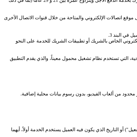
"العميل المؤهل" يعني العميل الذي يشترك بخدمة الدفع المسبق ويتراوح عمره بين 18 و 29 عاماً (بما في ذلك كليهما) أو العميل المشترك بخدمة الدفع الآجل ويتراوح عمره بين 21 و 29 عاماً (بما في ذلك
 موقع اتصالات الإلكتروني والمتاحة من خلال قنوات الاتصال الأخرى
في البند 3.
لخ... المقدمة من الشركاء من خلال الموقع الالكتروني الخاص بالشريك أو تطبيقات الشريك للخدمة على النحو
ة، التي تستخدم نظام تشغيل محمول معيناً، والذي يقدم التطبيق
محدود من ألعاب الفيديو، بدون رسوم بيانات محلية إضافية.
عميل ("تاريخ التفعيل") أو التاريخ الذي يكون فيه العميل يستخدم الخدمة أولاً، أيهما