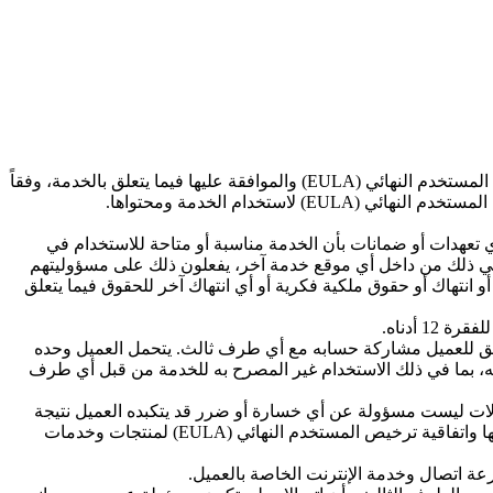
قبل الوصول إلى تطبيقات الشركاء للخدمة واستخدامها، يجب على العميل مراجعة البنود والشروط القياسية للشركاء واتفاقية ترخيص المستخدم النهائي (EULA) والموافقة عليها فيما يتعلق بالخدمة، وفقاً
خدام الخدمة ومحتواها.
ي تعهدات أو ضمانات بأن الخدمة مناسبة أو متاحة للاستخدام في
ما في ذلك من داخل أي موقع خدمة آخر، يفعلون ذلك على مسؤوليتهم
 انتهاك أو حقوق ملكية فكرية أو أي انتهاك آخر للحقوق فيما يتعلق
 أدناه.
ق للعميل مشاركة حسابه مع أي طرف ثالث. يتحمل العميل وحده
، بما في ذلك الاستخدام غير المصرح به للخدمة من قبل أي طرف
الات ليست مسؤولة عن أي خسارة أو ضرر قد يتكبده العميل نتيجة
للمنتج أو الخدمة أو فيما يتعلق بالمحتوى المقدم من قبل طرف ثالث، ويكون العميل مسؤولاً عن الامتثال للشروط والأحكام المعمول بها واتفاقية ترخيص المستخدم النهائي (EULA) لمنتجات وخدمات
عة اتصال وخدمة الإنترنت الخاصة بالعميل.