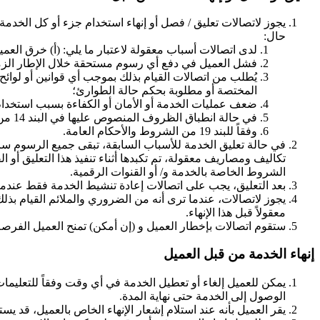
يجوز لاتصالات تعليق / فصل أو إنهاء استخدام جزء أو كل الخدمة 
حال:
لدى اتصالات أسباب معقولة لاعتبار ما يلي: (أ) خرق العم
فشل العميل في دفع أي رسوم مستحقة خلال الإطار الز
يُطلب من اتصالات القيام بذلك بموجب أي قوانين أو لوائح
المختصة أو مطلوبة بحكم حالة الطوارئ؛
ضعف عمليات الخدمة أو الأمان أو الكفاءة بسبب استخدام 
في حالة انطباق الظروف المنصوص عليها في البند 14 من الشروط والأحكام العامة (العميل)، يجوز لاتصالات تعليق الخدمة؛ واسترداد الأموال لعملاء الدفع المسبق والائتمان لعملاء الدفع الآجل.
وفقاً للبند 19 من الشروط والأحكام العامة.
في حالة تعليق الخدمة للأسباب السابقة، تبقى جميع الرسوم س
تكاليف ومصاريف معقولة، تم تكبدها أثناء تنفيذ هذا التعليق أ
الشروط الخاصة بالخدمة و/ أو القنوات الرقمية.
بعد التعليق، يجب على اتصالات إعادة تنشيط الخدمة فقط عندما 
يجوز لاتصالات، عندما ترى أنه من الضروري والملائم القيام بذل
معقولاً قبل هذا الإنهاء.
ستقوم اتصالات بإخطار العميل و (إن أمكن) تمنح العميل الفرصة
إنهاء الخدمة من قبل العميل
يمكن للعميل إلغاء أو تعطيل الخدمة في أي وقت وفقاً للتعليما
الوصول إلى الخدمة حتى نهاية المدة.
يقر العميل بأنه عند استلام إشعار الإنهاء الخاص بالعميل، قد يستغرق إنهاء حساب العميل مدة تصل إلى ثل