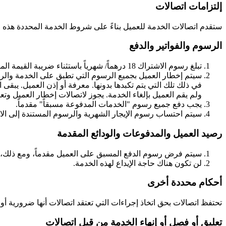
إلتزامات اتصالات
ستقدم اتصالات الخدمة للعميل بناءً على شروط الخدمة المحددة هذه جنبا
الرسوم والفواتير والدفع
تبلغ رسوم الاشتراك 18 درهماً/ شهرياً باستثناء ضريبة القيمة المضافة وسيتم تحصيلها من العميل مقابل الخدمة بعد الإصدار التجريبي المجاني للشهر الأول.
سيتم إخطار العميل بجميع الرسوم التي تطبق على الخدمة والرس
في ذلك تلك التي يتم تكبدها بدونها. معرفة أو إذن العميل. يبقى 
ولم يقم العميل بإلغاء الخدمة. يجوز لاتصالات إخطار العميل وت
يجب دفع جميع رسوم "الخدمات المدفوعة مسبقاً" مقدماً.
سيتم احتساب رسوم الإيجار الشهرية والرسوم المستندة إلى الاس
رصيد العميل والمدفوعات والودائع المقدمة
سيتم فرض رسوم الدفع المسبق على العميل مقدماً، ومع ذلك، 
لن تكون هناك حاجة الإيداع لهذه الخدمة.
أحكام محددة أخرى
تحتفظ اتصالات بحق اتخاذ إجراءات التي تعتقد اتصالات أنها ضرورية أ
تعليق أو فصل أو إنهاء الخدمة من قبل اتصالات