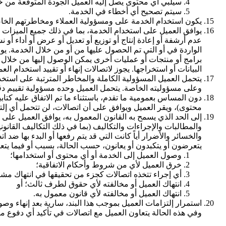
سيلبي أي محتوى يصل إليه العميل الجودة المتوقعة من خل
سيتم تصحيح أي أخطاء في الخدمة.
يكون استخدام الخدمة على ومسؤولية العملاء ومخاطرتهم الخاصة
يوافق العميل على استخدام الخدمة، بما في ذلك جميع الميزات وأي
عدم أرشفة أو إعادة إنتاج أو توزيع أو تعديل أو عرض أو أداء أ
الواردة في أو التي تم الحصول عليها من أو من خلال الخدمة. يوا
برامج أو منتجات أو عمليات أخرى يمكن الوصول إليها من خلال ا
البيانات أو استخراجها. يجوز لاتصالات إنهاء أو تقييد استخدام ال
يتحمل العميل المسؤولية الكاملة والمخاطر المترتبة على استخدا
وعلى مسؤوليته الخاصة. يتحمل العميل وحده مسؤولية تقييم دقة
دون المساس بعمومية ما تقدم، باستثناء ما تم الاتفاق عليه كتاب
محتوى)، ويقر العميل ويوافق على أن اتصالات، لن تتحمل أي إلت
إلى الحد الذي يسمح به القانون المعمول به، يوافق العميل على 
والمطالبات والإجراءات والتكاليف (بما في ذلك التكاليف القانون
والخسائر والأضرار أياً كانت التي قد يتم رفعها أو البدء بها 
يتعرضون أو يتكبدون أو يعانون، حسب الحالة، بسبب أو فيما يتع
وصول العميل إلى الخدمة أو أي محتوى أو استخدامها؛
خرق العميل لأي من شروط وأحكام الاتفاقية؛
أي إجراء تتخذه اتصالات كجزء من تحقيقها في انتهاك مشتبه 
انتهاك العميل أو مخالفته لأي حقوق لطرف ثالث؛ أو
انتهاك العميل أو مخالفته لأي قانون معمول به.
استمرار إلتزامات العميل بموجب هذا البند، سارية بعد إنهاء و
وفي هذه الحالة يتعاون العميل مع اتصالات في تأكيد أي دفوع مت