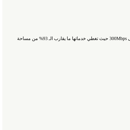
قامت اتصالات بإنشاء شبكة 4G+ LTE الأوسع نطاقًا في المنطقة، والتي تقوم بتزويد خدمات الهاتف المتحرك عريضة النطاق بسرعة تصل إلى 300Mbps حيث تغطي خدماتها ما يقارب الـ 93% من مساحة