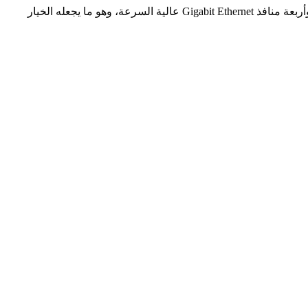
استمتع باللعب عبر الإنترنت دون انقطاع الشبكة من خلال تقنية MU-MIMO المتطوّرة. يتمتع الراوتر بمعالج ثنائي النواة Dual-Core 1.4 GHz وأربعة منافذ Gigabit Ethernet عالية السرعة، وهو ما يجعله الخيار