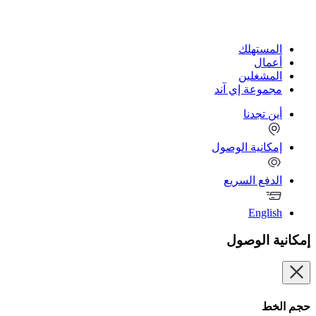
المستهلك
أعمال
المشغلين
مجموعة إي آند
أين تجدنا
إمكانية الوصول
الدفع السريع
English
إمكانية الوصول
حجم الخط