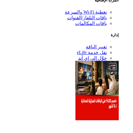
المزايا الإضافية
تغطية Wi-Fi والسرعة
باقات التلفاز/القنوات
باقات المكالمات
إدارة
تغيير الباقة
نقل خدمة eLife
حوِّل إلى إي آند