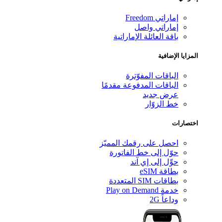
إماراتي Freedom
إماراتي واصل
باقة العائلة الإماراتية
المزايا الإضافية
الباقات المفوّترة
الباقات المدفوعة مقدمًا
عرض جديد
خط الزوّار
اختصارات
احصل على رقمك المميّز
حوّل إلى خط الفاتورة
حوِّل إلى إي آند
بطاقة eSIM
بطاقات SIM المتعددة
خدمة Play on Demand
وداعاً 2G