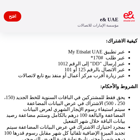
افتح
e& UAE
مؤسسة الإمارات للاتصالات
عرض ضعف البيانات – الباقة المفوترة 500
كيفية الاشتراك:
عبر تطبيق My Etisalat UAE
عبر طلب #170*
عبر إرسال "DD" إلى الرقم 1012
عبر الاتصال بالرقم 125 أو 101
عبر زيارة أقرب مركز أعمال أو منفذ بيع تابع لاتصالات
الشروط والأحكام:
يحق فقط للمشتركين في الباقات السنوية للخط الجديد (150،
250 ، 500) الاشتراك في عرض البيانات المضاعفة
سيتم استيفاء رسوم الإيجار الشهري لعرض البيانات
المضاعفة والبالغة 100 درهم بالكامل وستتم مضاعفة رصيد
بيانات الباقة خلال شهر التفعيل
بمجرد اختيارك الاشتراك في عرض البيانات المضاعفة سيتم
تجديد الميزة الإضافية تلقائياً كل شهر مقابل رسوم قدرها 100
درهم شهرياً وحتى تاريخ نهاية فترة العرض الترويجي