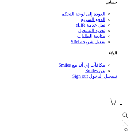
ابي
العودة إلى لوحة التحكم
الدفع السريع
نقل خدمة eLife
تجديد التسجيل
متابعة الطلبات
تفعيل شريحة SIM
لاء
مكافآت إي آند مع Smiles
عن Smiles
جيل الدخول
Sign out