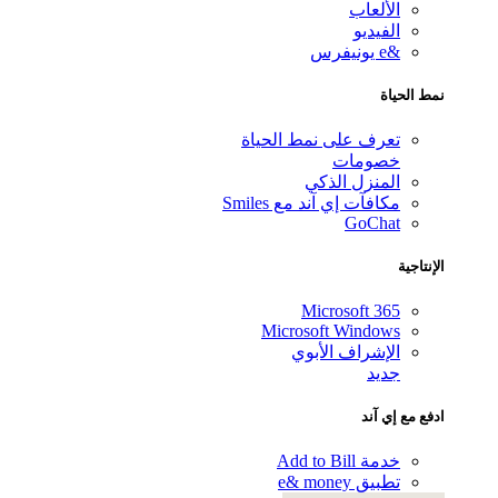
الألعاب
الفيديو
&e يونيفرس
 الحياة
تعرف على نمط الحياة
خصومات
المنزل الذكي
مكافآت إي آند مع Smiles
GoChat
نتاجية
Microsoft 365
Microsoft Windows
الإشراف الأبوي
جديد
ع مع إي آند
خدمة Add to Bill
تطبيق e& money