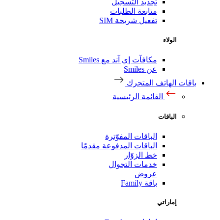
تجديد التسجيل
متابعة الطلبات
تفعيل شريحة SIM
الولاء
مكافآت إي آند مع Smiles
عن Smiles
قات الهاتف المتحرك
القائمة الرئيسية
الباقات
الباقات المفوّترة
الباقات المدفوعة مقدمًا
خط الزوّار
خدمات التجوال
عروض
باقة Family
إماراتي