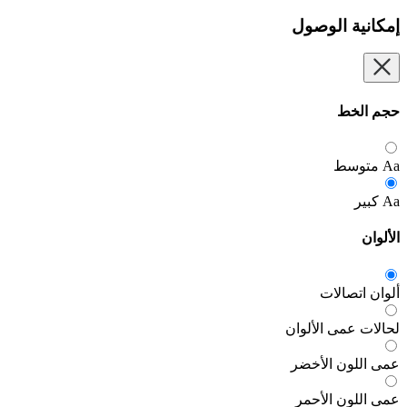
 الوصول
ط
سط
صالات
مى الألوان
ون الأخضر
ن الأحمر