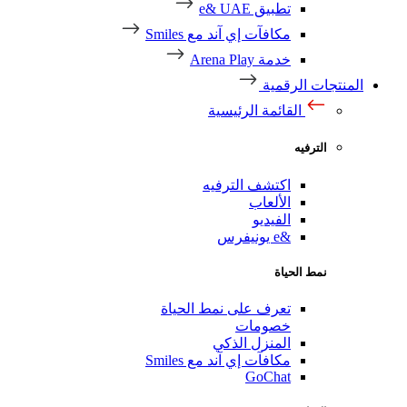
تطبيق e& UAE
مكافآت إي آند مع Smiles
خدمة Arena Play
منتجات الرقمية
القائمة الرئيسية
الترفيه
اكتشف الترفيه
الألعاب
الفيديو
&e يونيفرس
نمط الحياة
تعرف على نمط الحياة
خصومات
المنزل الذكي
مكافآت إي آند مع Smiles
GoChat