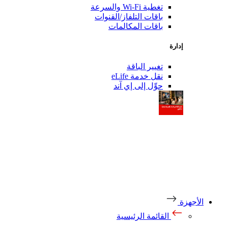
تغطية Wi-Fi والسرعة
باقات التلفاز/القنوات
باقات المكالمات
إدارة
تغيير الباقة
نقل خدمة eLife
حوِّل إلى إي آند
أجهزة
القائمة الرئيسية