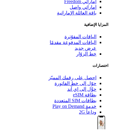
إماراتي Freedom
إماراتي واصل
باقة العائلة الإماراتية
المزايا الإضافية
الباقات المفوّترة
الباقات المدفوعة مقدمًا
عرض جديد
خط الزوّار
اختصارات
احصل على رقمك المميّز
حوّل إلى خط الفاتورة
حوِّل إلى إي آند
بطاقة eSIM
بطاقات SIM المتعددة
خدمة Play on Demand
وداعاً 2G