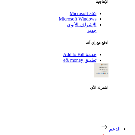
الإنتاجية
Microsoft 365
Microsoft Windows
الإشراف الأبوي
جديد
ادفع مع إي آند
خدمة Add to Bill
تطبيق e& money
اشترك الآن
دعم