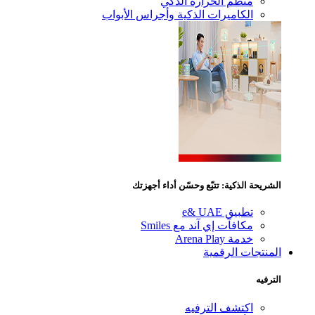
منظم الحرارة الذكي
الكاميرات الذكية وأجراس الأبواب
ريحة الذكية: تتبّع وحسّن أداء أجهزتك
تطبيق e& UAE
مكافآت إي آند مع Smiles
خدمة Arena Play
منتجات الرقمية
رفيه
اكتشف الترفيه