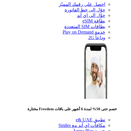
احصل على رقمك المميّز
حوّل إلى خط الفاتورة
حوِّل إلى إي آند
بطاقة eSIM
بطاقات SIM المتعددة
خدمة Play on Demand
وداعاً 2G
 لمدة 6 أشهر على باقات Freedom مختارة
تطبيق e& UAE
مكافآت إي آند مع Smiles
خدمة Arena Play