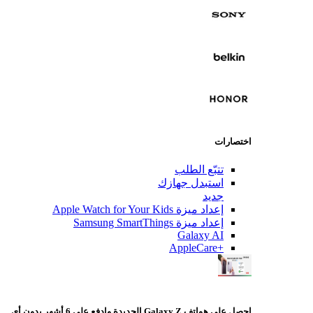
اختصارات
تتبّع الطلب
استبدل جهازك
جديد
إعداد ميزة Apple Watch for Your Kids
إعداد ميزة Samsung SmartThings
Galaxy AI
+AppleCare
احصل على هواتف Galaxy Z الجديدة وادفع على 6 أشهر بدون أي