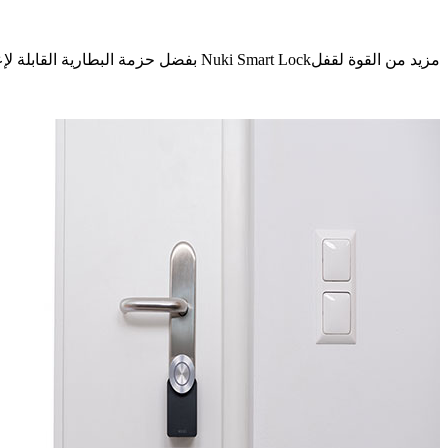
مزيد من القوة لقفلNuki Smart Lock بفضل حزمة البطارية القابلة لإعادة الشحن.