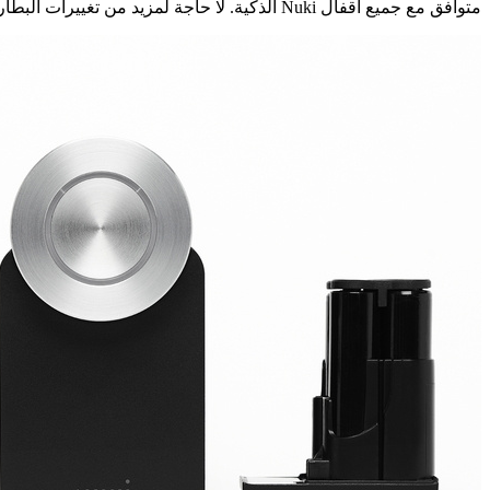
متوافق مع جميع أقفال Nuki الذكية. لا حاجة لمزيد من تغييرات البطارية. يمكن إعادة شحنها عبر USB-C - حتى أثناء التشغيل.