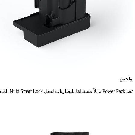
ملخص
تعد Power Pack بديلاً مستدامًا للبطاريات لقفل Nuki Smart Lock الخاص بك. يُظهر تطبيق Nuki المجاني مستوى شحن البطارية الحالي ويعلمك تلقائيًا بمجرد أن ينخفض ​​إلى أقل من 20 في المائة.